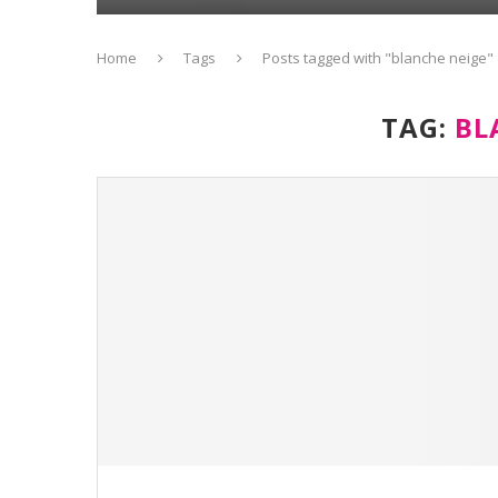
Home
Tags
Posts tagged with "blanche neige"
TAG:
BL