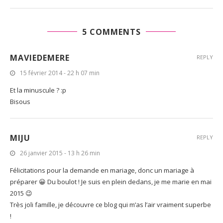
5 COMMENTS
MAVIEDEMERE
REPLY
15 février 2014 - 22 h 07 min
Et la minuscule ? :p
Bisous
MIJU
REPLY
26 janvier 2015 - 13 h 26 min
Félicitations pour la demande en mariage, donc un mariage à
préparer 😀 Du boulot ! Je suis en plein dedans, je me marie en mai
2015 😉
Très joli famille, je découvre ce blog qui m’as l’air vraiment superbe
!