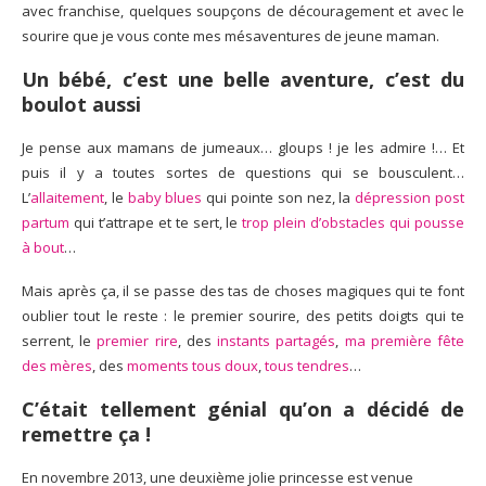
avec franchise, quelques soupçons de découragement et avec le
sourire que je vous conte mes mésaventures de jeune maman.
Un bébé, c’est une belle aventure, c’est du
boulot aussi
Je pense aux mamans de jumeaux… gloups ! je les admire !… Et
puis il y a toutes sortes de questions qui se bousculent…
L’
allaitement
, le
baby blues
qui pointe son nez, la
dépression post
partum
qui t’attrape et te sert, le
trop plein d’obstacles qui pousse
à bout
…
Mais après ça, il se passe des tas de choses magiques qui te font
oublier tout le reste : le premier sourire, des petits doigts qui te
serrent, le
premier rire
, des
instants partagés
,
ma première fête
des mères
, des
moments tous doux
,
tous tendres
…
C’était tellement génial qu’
on a décidé de
remettre ça
!
En novembre 2013, une deuxième jolie princesse est venue