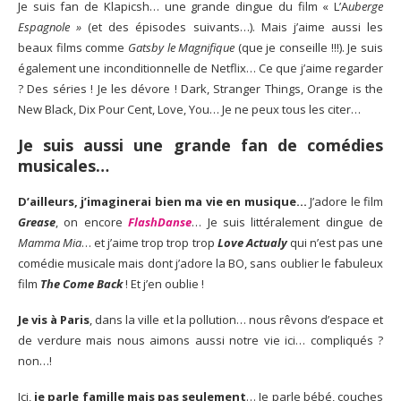
Je suis fan de Klapicsh… une grande dingue du film « L’A
uberge
Espagnole »
(et des épisodes
suivants…). Mais j’aime aussi les
beaux films comme
Gatsby le Magnifique
(que je conseille !!!). Je suis
également une inconditionnelle de Netflix… Ce que j’aime regarder
? Des séries ! Je les dévore ! Dark, Stranger Things, Orange is the
New Black, Dix Pour Cent, Love, You… Je ne peux tous les citer…
Je suis aussi une grande fan de comédies
musicales…
D’ailleurs, j’imaginerai bien ma vie en musique…
J’adore le film
Grease
, on encore
FlashDanse
… Je suis littéralement dingue de
Mamma Mia
… et j’aime trop trop trop
Love Actualy
qui n’est pas une
comédie musicale mais dont j’adore la BO, sans oublier le fabuleux
film
The Come Back
! Et j’en oublie !
Je vis à Paris
, dans la ville et la pollution… nous rêvons d’espace et
de verdure mais nous aimons aussi notre vie ici… compliqués ?
non…!
Ici,
je parle famille mais pas seulement
… Je parle bébé, couches