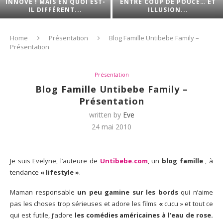
INNOVE ! MAIS EN QUOI EST-
ENTRE COUP DE POUCE… ET
IL DIFFÉRENT...
ILLUSION...
Home
Présentation
Blog Famille Untibebe Family –
Présentation
Présentation
Blog Famille Untibebe Family –
Présentation
written by
Eve
24 mai 2010
Je suis Evelyne, l’auteure de
Untibebe.com
, un
blog famille
, à
tendance
« lifestyle »
.
Maman responsable
un peu gamine sur les bords
qui n’aime
pas les choses trop sérieuses et adore les films
«
cucu » et tout ce
qui est futile, j’adore
les comédies américaines à l’eau de rose.