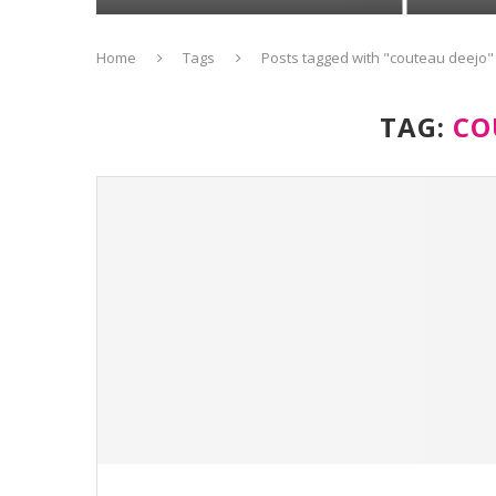
Home
Tags
Posts tagged with "couteau deejo"
TAG:
CO