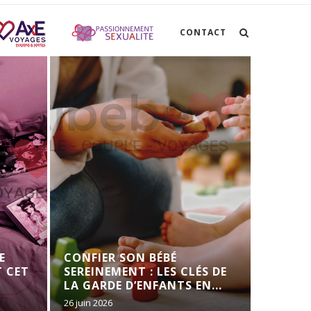
CONTACT
CANIC
E
CONFIER SON BÉBÉ
FRANÇ
 CET
SEREINEMENT : LES CLÉS DE
RESPI
LA GARDE D’ENFANTS EN...
26 juin 2026
23 juin 202