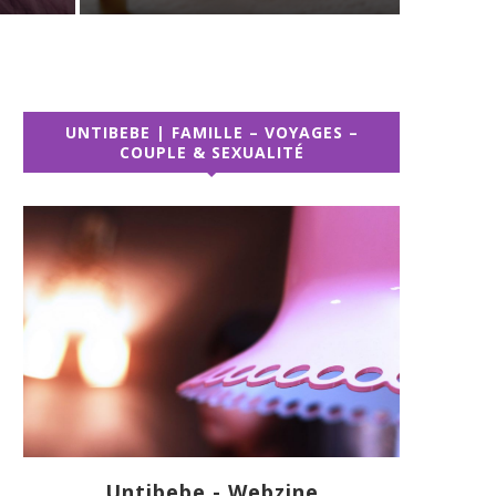
UNTIBEBE | FAMILLE – VOYAGES –
COUPLE & SEXUALITÉ
Untibebe - Webzine