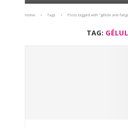
Home
Tags
Posts tagged with "gélule anti fati
TAG:
GÉLUL