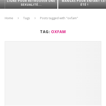
LIGNE POUR RETROUVER UNE
MANGAS POUR ENFANT CET
SEXUALITÉ...
ÉTÉ !
Home
Tags
Posts tagged with "oxfam"
TAG:
OXFAM