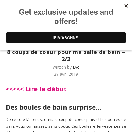
Home
UNTIBEBE FAMILY | Famille & Lifestyle
Femme
8 coups de coeur pour ma salle de bain – 2/2
Femme
UNTIBEBE FAMILY | Famille & Lifestyle
8 coups de coeur pour ma salle de bain –
2/2
written by
Eve
29 avril 2019
<<<<< Lire le début
Des boules de bain surprise…
De ce côté là, on est dans le coup de coeur plaisir ! Les boules de
bain, vous connaissez sans doute. Ces boules effervescentes se