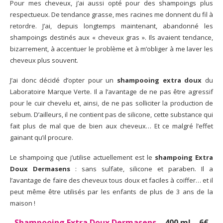
Pour mes cheveux, j’ai aussi opté pour des shampoings plus
respectueux. De tendance grasse, mes racines me donnent du fil à
retordre. J’ai, depuis longtemps maintenant, abandonné les
shampoings destinés aux « cheveux gras ». Ils avaient tendance,
bizarrement, à accentuer le problème et à m’obliger à me laver les
cheveux plus souvent.
J’ai donc décidé d’opter pour un
shampooing extra doux
du
Laboratoire Marque Verte. Il a l’avantage de ne pas être agressif
pour le cuir chevelu et, ainsi, de ne pas solliciter la production de
sebum. D’ailleurs, il ne contient pas de silicone, cette substance qui
fait plus de mal que de bien aux cheveux… Et ce malgré l’effet
gainant qu’il procure.
Le shampoing que j’utilise actuellement est le
shampoing Extra
Doux Dermasens
: sans sulfate, silicone et paraben. Il a
l’avantage de faire des cheveux tous doux et faciles à coiffer… et il
peut même être utilisés par les enfants de plus de 3 ans de la
maison !
Shampooing Extra Doux Dermasens
– 400 ml – 6€