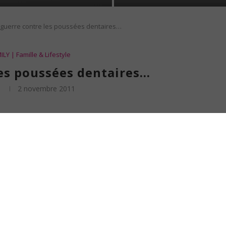
 guerre contre les poussées dentaires…
LY | Famille & Lifestyle
les poussées dentaires…
2 novembre 2011
, la semaine dernière, elle était « parfaite ». Souriante, enjouée, crapahutant
nos côtés (vive Halloween !). Un bébé qui pleure, qui hurle, qui grogne et ce à
n simple, je ne sais plus ce que c’est de passer une bonne nuit.
même montée à 40°C avant hier ! Sa température baisse à coup de
Doliprane
lus. Depuis hier après-midi, elle a des selles liquides.
e percer. Mais l’opération ne semble pas aisée et, franchement, on est bien
ns donc acheté Camilia en dosettes. pour l’instant, je ne suis pas certaine que