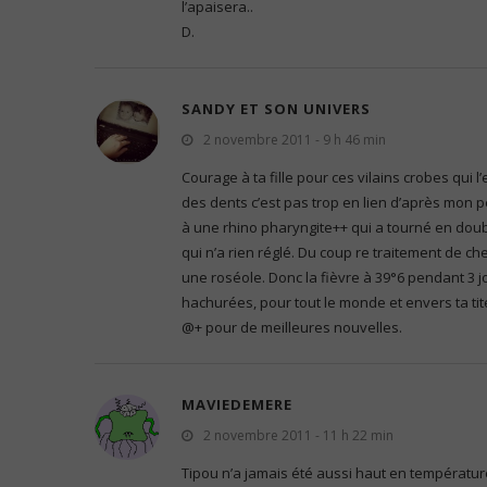
l’apaisera..
D.
SANDY ET SON UNIVERS
2 novembre 2011 - 9 h 46 min
Courage à ta fille pour ces vilains crobes qui 
des dents c’est pas trop en lien d’après mon pé
à une rhino pharyngite++ qui a tourné en doub
qui n’a rien réglé. Du coup re traitement de che
une roséole. Donc la fièvre à 39°6 pendant 3 jo
hachurées, pour tout le monde et envers ta tite
@+ pour de meilleures nouvelles.
MAVIEDEMERE
2 novembre 2011 - 11 h 22 min
Tipou n’a jamais été aussi haut en température 