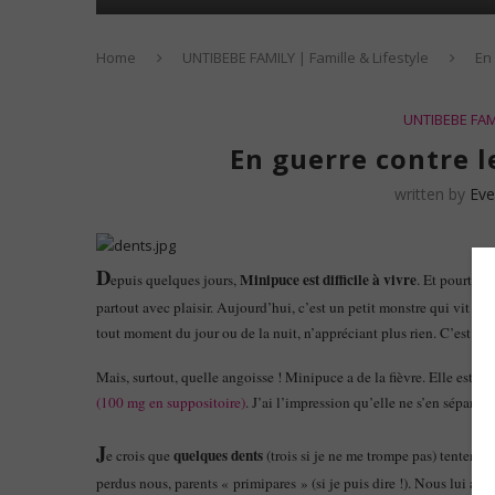
Home
UNTIBEBE FAMILY | Famille & Lifestyle
En
UNTIBEBE FAMI
En guerre contre 
written by
Eve
D
Minipuce est difficile à vivre
epuis quelques jours,
. Et pourtant
partout avec plaisir. Aujourd’hui, c’est un petit monstre qui vit à 
tout moment du jour ou de la nuit, n’appréciant plus rien. C’est bie
Mais, surtout, quelle angoisse ! Minipuce a de la fièvre. Elle est 
(100 mg en suppositoire)
. J’ai l’impression qu’elle ne s’en sépare p
J
quelques dents
e crois que
(trois si je ne me trompe pas) tentent d
perdus nous, parents « primipares » (si je puis dire !). Nous lui avo