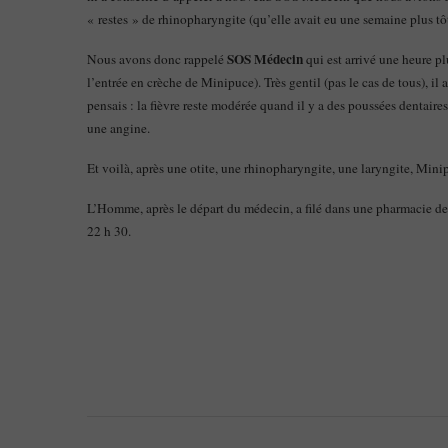
« restes » de rhinopharyngite (qu’elle avait eu une semaine plus tôt
SOS Médecin
Nous avons donc rappelé
qui est arrivé une heure pl
l’entrée en crèche de Minipuce). Très gentil (pas le cas de tous), il
pensais : la fièvre reste modérée quand il y a des poussées dentaire
une angine.
Et voilà, après une otite, une rhinopharyngite, une laryngite, Mini
L’Homme, après le départ du médecin, a filé dans une pharmacie de 
22 h 30.