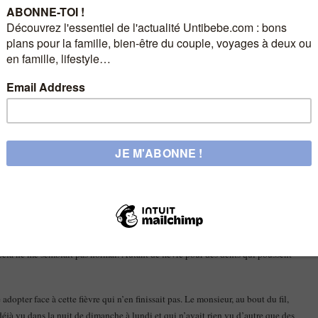
ression que rien ne fonctionne.
si ses cris ne cachent pas autre chose, si c’est normal que la fièvre ne tombe pas
euille plus dormir et combien de temps cela va durer. Je n’en peux plus… mais
rouver sa joie de vivre.
ommence un peu (voire beaucoup) à m’inquiéter.
cela ne me semblait pas normal. Autant de fièvre pour des dents qui poussent
 adopter face à cette fièvre qui n’en finissait pas. Le monsieur, au bout du fil,
à vu dans la nuit de dimanche à lundi et qui n’avait rien vu d’autre que des