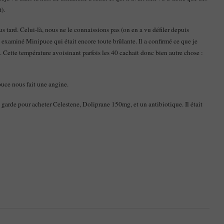
).
us tard. Celui-là, nous ne le connaissions pas (on en a vu défiler depuis
 a examiné Minipuce qui était encore toute brûlante. Il a confirmé ce que je
s. Cette température avoisinant parfois les 40 cachait donc bien autre chose :
puce nous fait une angine.
garde pour acheter Celestene, Doliprane 150mg, et un antibiotique. Il était