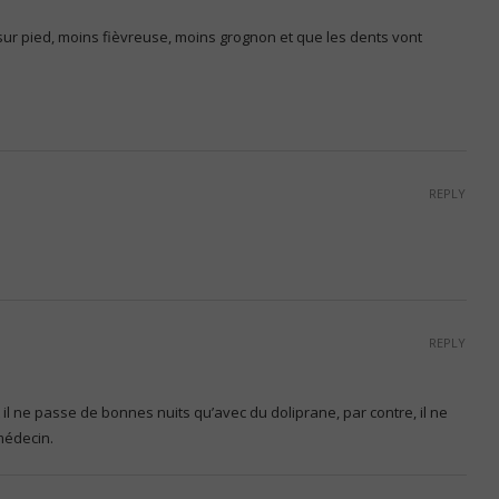
 sur pied, moins fièvreuse, moins grognon et que les dents vont
REPLY
REPLY
 il ne passe de bonnes nuits qu’avec du doliprane, par contre, il ne
 médecin.