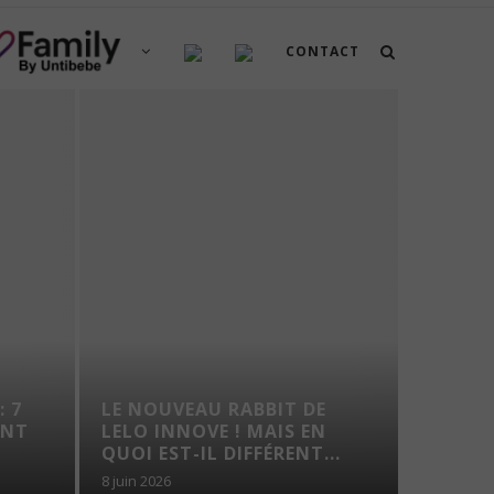
CONTACT
: 7
LE NOUVEAU RABBIT DE
VOYAG
ENT
LELO INNOVE ! MAIS EN
TROUS
QUOI EST-IL DIFFÉRENT...
8 juin 2026
7 août 202