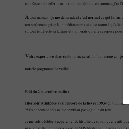
cela fasse bien effet… mais au point où nous en sommes, j’ai l’imp
A
je me demande si c’est normal
tout moment,
ce qui lui arrive, 
(ou seulement grâce à un médicament), si c’est normal qu’elle ne v
surtout je détecte sa fatigue et j’aimerais qu’elle se repose pour ret
V
otre expérience dans ce domaine serait la bienvenue car je c
(article programmé la veille)
Edit du 2 novembre matin :
Hier soir, Minipuce avait encore de la fièvre : 39,6°C
. Vraiment, 
?! Franchement cela ne me semblait pas logique du tout.
Je me suis décidée à appeler le 15, histoire de savoir quelle attitude
m’a conseillé d’appeler à nouveau SOS Médecin que nous avions déj