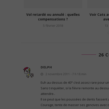
nces de
Vol retardé ou annulé : quelles
Voir Cats 
 un...
compensations ?
ave
15
5 février 2018
13
26 
DELPH
2 novembre 2011 - 7 h 18 min
Euh au dessus de 40° c’est assez rare pour u
Sans t inquiéter, si la fièvre remonte au dessu
attendre..
Il se peut que les poussées de dents fassent a
Courage, tente de masser ses gencives avec du 