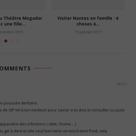
au Théâtre Mogador
Visiter Nantes en famille : 6
c une fille...
choses à...
 octobre 2015
13 janvier 2017
COMMENTS
REPLY
ne poussée dentaire..
s de 38° tel à ton medecin pour savoir si tu dois le consulter ou juste
pparaitre des infections ( otite, rhume… )
gel à dent et elle veut bien tenir un mord dent froid, cela