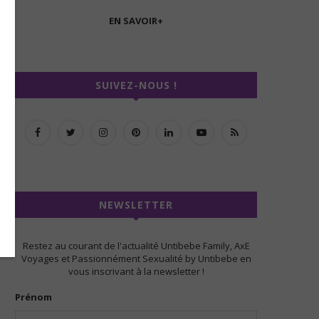
EN SAVOIR+
SUIVEZ-NOUS !
NEWSLETTER
Restez au courant de l'actualité Untibebe Family, AxE
Voyages et Passionnément Sexualité by Untibebe en
vous inscrivant à la newsletter !
Prénom