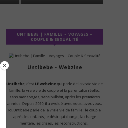
UNTIBEBE | FAMILLE – VOYAGES –
COUPLE & SEXUALITÉ
Untibebe - Webzine
Untibebe
, c’est
LE webzine
qui parle de la vraie vie de
famille, la vraie vie de couple et la parentalité réelle...
sans mensonges, sans bullshit, après les premières
années. Depuis 2010, il a évolué avec nous, avec vous.
Ici, Untibebe parle de la vraie vie de famille : le couple
après les enfants, le désir qui change, la charge
mentale, les crises, les reconstructions...