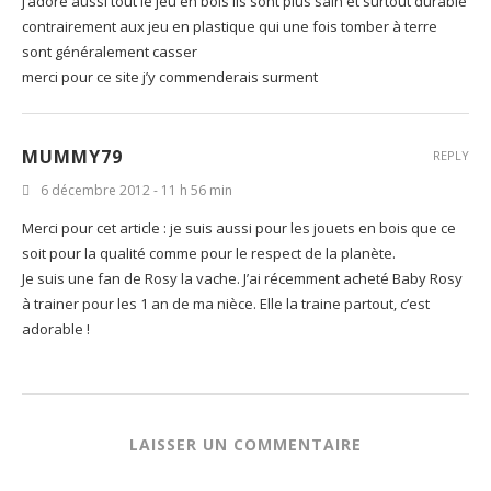
j’adore aussi tout le jeu en bois ils sont plus sain et surtout durable
contrairement aux jeu en plastique qui une fois tomber à terre
sont généralement casser
merci pour ce site j’y commenderais surment
MUMMY79
REPLY
6 décembre 2012 - 11 h 56 min
Merci pour cet article : je suis aussi pour les jouets en bois que ce
soit pour la qualité comme pour le respect de la planète.
Je suis une fan de Rosy la vache. J’ai récemment acheté Baby Rosy
à trainer pour les 1 an de ma nièce. Elle la traine partout, c’est
adorable !
LAISSER UN COMMENTAIRE