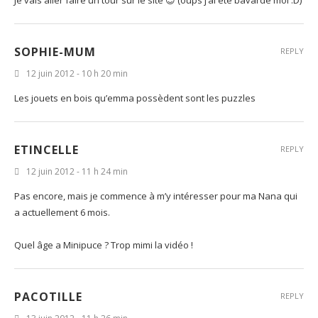
Je vais aller faire un tour sur le site 😉 (oups j’ai été bavarde moi :D)
SOPHIE-MUM
REPLY
12 juin 2012 - 10 h 20 min
Les jouets en bois qu’emma possèdent sont les puzzles
ETINCELLE
REPLY
12 juin 2012 - 11 h 24 min
Pas encore, mais je commence à m’y intéresser pour ma Nana qui
a actuellement 6 mois.
Quel âge a Minipuce ? Trop mimi la vidéo !
PACOTILLE
REPLY