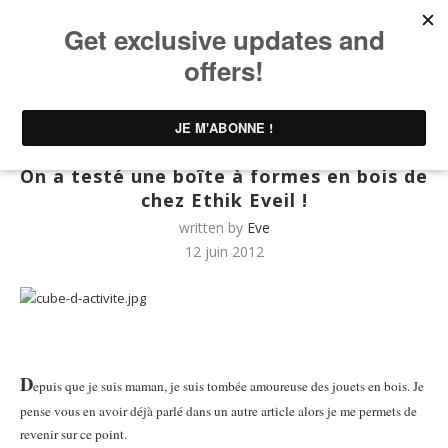
Home
UNTIBEBE FAMILY | Famille & Lifestyle
On a
testé une boîte à formes en bois de chez Ethik Eveil !
UNTIBEBE FAMILY | Famille & Lifestyle
On a testé une boîte à formes en bois de
chez Ethik Eveil !
written by
Eve
12 juin 2012
D
epuis que je suis maman, je suis tombée amoureuse des jouets en bois. Je
pense vous en avoir déjà parlé dans un autre article alors je me permets de
revenir sur ce point.