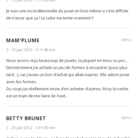
13 juin 2012 - 11 h 26 min
Je suis une inconditionnelle du jouet en bois même si c’est difficile
de n’avoir que ça ! Le cube me tente vraiment !!
MAM'PLUME
REPLY
13 juin 2012 - 11 h 48 min
Nous avons reçu beaucoup de jouets, la plupart en tissu ou pvc…
Dernièrement j’ai acheté un jeu de formes à encastrer (pour plus
tard…), car j’avais un bon d’achat qui allait expirer. Elle adore jouer
avec les formes.
Du coup j’ai réellement envie d’en acheter d’autres. Rosy la vache
est en train de me faire de l’oeil…
BETTY BRUNET
REPLY
25 juin 2012 - 14 h 00 min