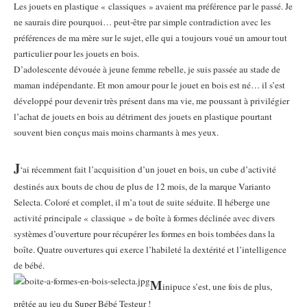
Les jouets en plastique « classiques » avaient ma préférence par le passé. Je
ne saurais dire pourquoi… peut-être par simple contradiction avec les
préférences de ma mère sur le sujet, elle qui a toujours voué un amour tout
particulier pour les jouets en bois.
D’adolescente dévouée à jeune femme rebelle, je suis passée au stade de
maman indépendante. Et mon amour pour le jouet en bois est né… il s’est
développé pour devenir très présent dans ma vie, me poussant à privilégier
l’achat de jouets en bois au détriment des jouets en plastique pourtant
souvent bien conçus mais moins charmants à mes yeux.
J
‘ai récemment fait l’acquisition d’un jouet en bois, un cube d’activité
destinés aux bouts de chou de plus de 12 mois, de la marque Varianto
Selecta. Coloré et complet, il m’a tout de suite séduite. Il héberge une
activité principale « classique » de boîte à formes déclinée avec divers
systèmes d’ouverture pour récupérer les formes en bois tombées dans la
boîte. Quatre ouvertures qui exerce l’habileté la dextérité et l’intelligence
de bébé.
M
inipuce s’est, une fois de plus,
prêtée au jeu du Super Bébé Testeur !