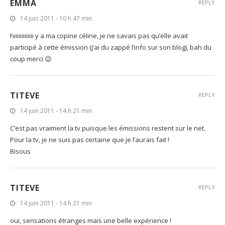
EMMA
REPLY
14 juin 2011 - 10 h 47 min
hiiiiiiiiiiiii y a ma copine céline, je ne savais pas qu’elle avait
participé à cette émission (j’ai du zappé l’info sur son blog), bah du
coup merci 😉
TITEVE
REPLY
14 juin 2011 - 14 h 21 min
C’est pas vraiment la tv puisque les émissions restent sur le net.
Pour la tv, je ne suis pas certaine que je l’aurais fait !
Bisous
TITEVE
REPLY
14 juin 2011 - 14 h 21 min
oui, sensations étranges mais une belle expérience !