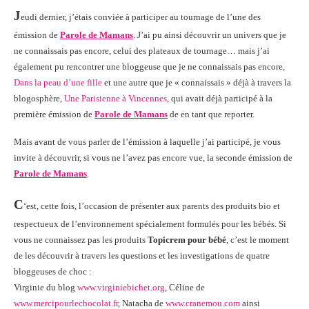
J
eudi dernier, j’étais conviée à participer au tournage de l’une des
émission de
Parole de Mamans
. J’ai pu ainsi découvrir un univers que je
ne connaissais pas encore, celui des plateaux de tournage… mais j’ai
également pu rencontrer une bloggeuse que je ne connaissais pas encore,
Dans la peau d’une fille
et une autre que je « connaissais » déjà à travers la
blogosphère,
Une Parisienne à Vincennes
, qui avait déjà participé à la
première émission de
Parole de Mamans
de en tant que reporter.
Mais avant de vous parler de l’émission à laquelle j’ai participé, je vous
invite à découvrir, si vous ne l’avez pas encore vue, la seconde émission de
Parole de Mamans
.
C
‘est, cette fois, l’occasion de présenter aux parents des produits bio et
respectueux de l’environnement spécialement formulés pour les bébés. Si
vous ne connaissez pas les produits
Topicrem pour bébé
, c’est le moment
de les découvrir à travers les questions et les investigations de quatre
bloggeuses de choc :
Virginie du blog
www.virginiebichet.org
, Céline de
www.mercipourlechocolat.fr
, Natacha de
www.cranemou.com
ainsi