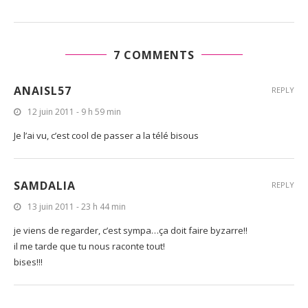
7 COMMENTS
ANAISL57
REPLY
12 juin 2011 - 9 h 59 min
Je l’ai vu, c’est cool de passer a la télé bisous
SAMDALIA
REPLY
13 juin 2011 - 23 h 44 min
je viens de regarder, c’est sympa…ça doit faire byzarre!!
il me tarde que tu nous raconte tout!
bises!!!