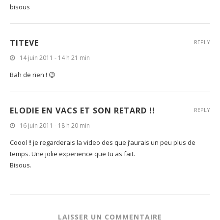
bisous
TITEVE
REPLY
14 juin 2011 - 14 h 21 min
Bah de rien ! 😉
ELODIE EN VACS ET SON RETARD !!
REPLY
16 juin 2011 - 18 h 20 min
Coool !! je regarderais la video des que j’aurais un peu plus de
temps. Une jolie experience que tu as fait.
Bisous.
LAISSER UN COMMENTAIRE