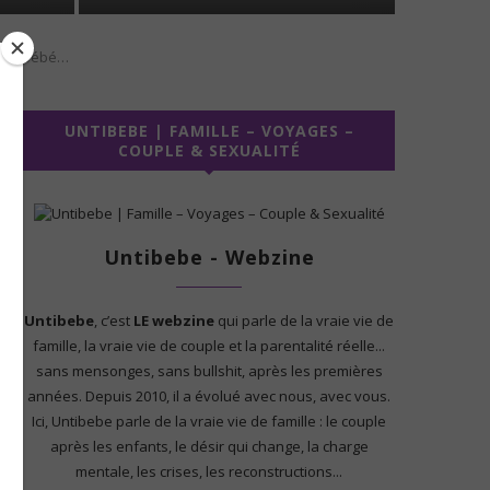
r un bébé…
UNTIBEBE | FAMILLE – VOYAGES –
COUPLE & SEXUALITÉ
Untibebe - Webzine
Untibebe
, c’est
LE webzine
qui parle de la vraie vie de
famille, la vraie vie de couple et la parentalité réelle...
sans mensonges, sans bullshit, après les premières
années. Depuis 2010, il a évolué avec nous, avec vous.
Ici, Untibebe parle de la vraie vie de famille : le couple
après les enfants, le désir qui change, la charge
mentale, les crises, les reconstructions...