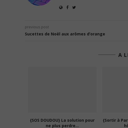
previous post
Sucettes de Noël aux arômes d’orange
A L
Y’a urgence là ??? (17 SG+2)
17 septembre 2010
m à succès de
We Lo
a...