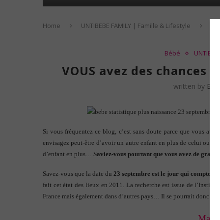
Home
UNTIBEBE FAMILY | Famille & Lifestyle
Kid
Bébé
UNTIBEBE
VOUS avez des chances d
written by
Eve
Si vous fréquentez ce blog, c’est sans doute parce que vous avez
envisagez peut-être d’avoir un autre enfant en plus de celui ou d
d’enfant en plus…
Saviez-vous pourtant que vous avez de grande
Savez-vous que la date du
23 septembre est le jour qui compte le 
fait cet état des lieux en 2011. La recherche est issue de l’Institut
France mais également dans d’autres pays… Il se pourrait donc qu
Mais,