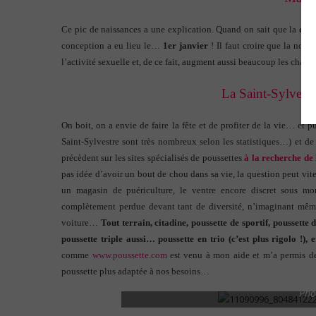
Ce pic de naissances a une explication. Quand on sait que la
duré
conception a eu lieu le…
1er janvier
! Il faut croire que la no
l’activité sexuelle et, de ce fait, augment aussi beaucoup les cha
La Saint-Sylvestr
On boit, on a envie de faire la fête et de profiter de la vie… et p
Saint-Sylvestre sont très nombreux selon les statistiques…) et de
précèdent sur les sites spécialisés de poussettes
à la recherche de 
pas idée d’avoir un bout de chou dans sa vie, la question peut vit
un magasin de puériculture, le ventre encore discret sous m
complètement perdue devant tant de diversité, n’imaginant mê
voiture…
Tout terrain, citadine, poussette de sportif, poussett
poussette triple aussi… poussette en trio (c’est plus rigolo !),
comme
www.poussette.com
est venu à mon aide et m’a permis de 
poussette plus adaptée à nos besoins…
Pho