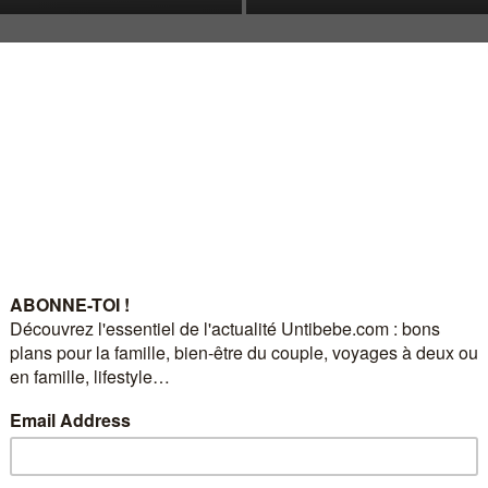
s & Family
Bébé
VOUS avez des chances de bientôt concevoi
 FAMILY | Famille & Lifestyle
e bientôt concevoir un bébé…
23 décembre 2015
 des enfants et que, du coup, les sujets que j’aborde vous intéressent… Vous
e ceux que vous avez déjà… ou peut-être n’envisagez-vous pas du tout d’avoir
s chances de bientôt concevoir un bébé ?
plus de naissances en France
… C’est une étude on ne peut plus sérieuse qui a
 national d’études statistiques (Ined). C’est une constatation qui a été faite en
e vous donniez naissance à un bébé autour de cette date…
 pourquoi ???