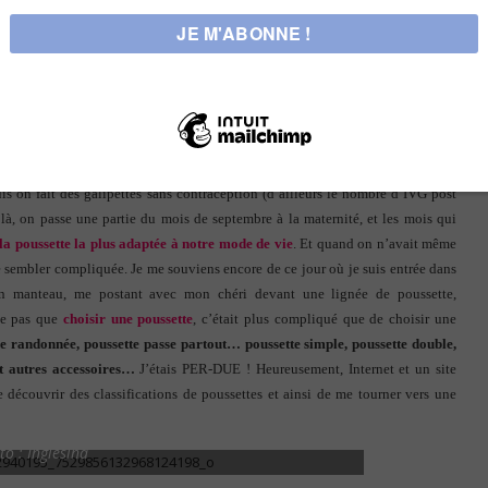
e moyenne d’une grossesse est de 265 jours
, on peut vite en déduire que la
uvelle année et l’euphorie qui l’accompagne fasse augmenter considérablement
nces de concevoir un bébé… 😀
e, c’est un peu le piège…
uis on fait des galipettes sans contraception (d’ailleurs le nombre d’IVG post
 là, on passe une partie du mois de septembre à la maternité, et les mois qui
la poussette la plus adaptée à notre mode de vie
. Et quand on n’avait même
e sembler compliquée. Je me souviens encore de ce jour où je suis entrée dans
on manteau, me postant avec mon chéri devant une lignée de poussette,
me pas que
choisir une poussette
, c’était plus compliqué que de choisir une
e de randonnée, poussette passe partout… poussette simple, poussette double,
 et autres accessoires…
J’étais PER-DUE ! Heureusement, Internet et un site
découvrir des classifications de poussettes et ainsi de me tourner vers une
to : Inglesina