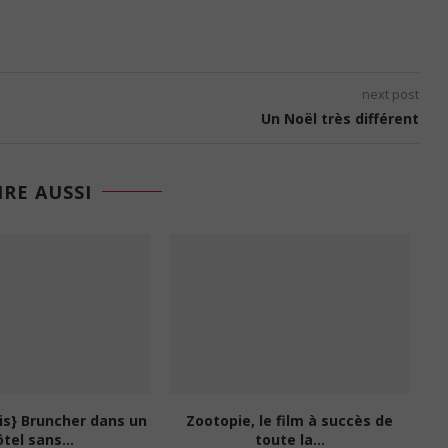
next post
Un Noël très différent
IRE AUSSI
ve Prema – Edition 2 :
Vol retardé ou annulé : quelles
nous...
compensations ?