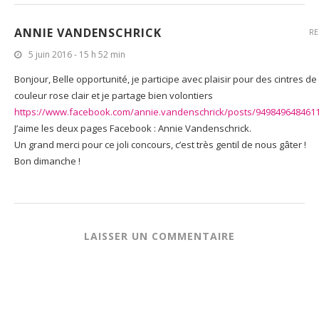
ANNIE VANDENSCHRICK
RE
5 juin 2016 - 15 h 52 min
Bonjour, Belle opportunité, je participe avec plaisir pour des cintres de
couleur rose clair et je partage bien volontiers
https://www.facebook.com/annie.vandenschrick/posts/949849648461
J’aime les deux pages Facebook : Annie Vandenschrick.
Un grand merci pour ce joli concours, c’est très gentil de nous gâter !
Bon dimanche !
LAISSER UN COMMENTAIRE