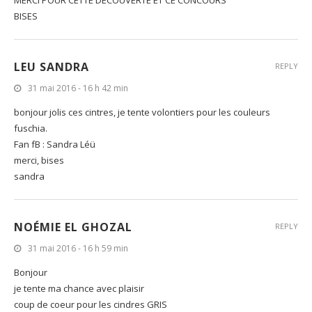
MERCI POUR CETTE DECOUVERTE ET CE CONCOURS
BISES
LEU SANDRA
REPLY
31 mai 2016 - 16 h 42 min
bonjour jolis ces cintres, je tente volontiers pour les couleurs
fuschia.
Fan fB : Sandra Léü
merci, bises
sandra
NOÉMIE EL GHOZAL
REPLY
31 mai 2016 - 16 h 59 min
Bonjour
je tente ma chance avec plaisir
coup de coeur pour les cindres GRIS