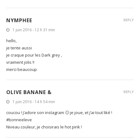
NYMPHEE
REPLY
1 juin 2016 - 12 h 31 min
hello,
je tente aussi
je craque pour les Dark grey ,
vraiment jolis !!
merci beaucoup
OLIVE BANANE &
REPLY
1 juin 2016 - 14 h 54 min
coucou ! j’adore son instagram 🙂 je joue, et j’ai tout liké !
#bonneeleve
Niveau couleur, je choisirais le hot pink !