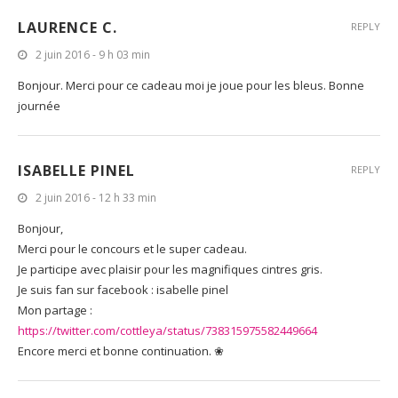
LAURENCE C.
REPLY
2 juin 2016 - 9 h 03 min
Bonjour. Merci pour ce cadeau moi je joue pour les bleus. Bonne
journée
ISABELLE PINEL
REPLY
2 juin 2016 - 12 h 33 min
Bonjour,
Merci pour le concours et le super cadeau.
Je participe avec plaisir pour les magnifiques cintres gris.
Je suis fan sur facebook : isabelle pinel
Mon partage :
https://twitter.com/cottleya/status/738315975582449664
Encore merci et bonne continuation. ❀