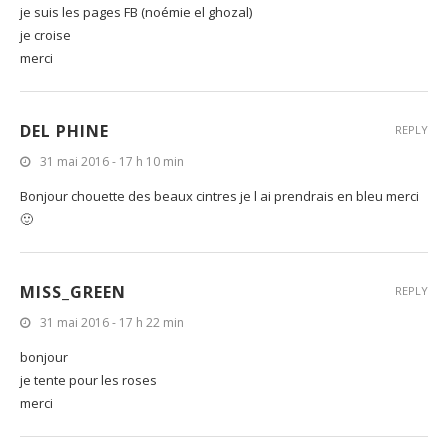
je suis les pages FB (noémie el ghozal)
je croise
merci
DEL PHINE
REPLY
31 mai 2016 - 17 h 10 min
Bonjour chouette des beaux cintres je l ai prendrais en bleu merci
🙂
MISS_GREEN
REPLY
31 mai 2016 - 17 h 22 min
bonjour
je tente pour les roses
merci