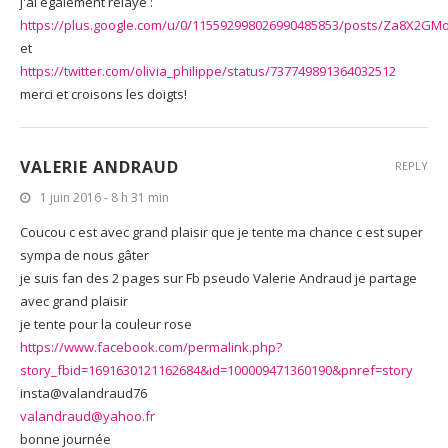
j'ai également relayé :
https://plus.google.com/u/0/115592998026990485853/posts/Za8X2GM
et
https://twitter.com/olivia_philippe/status/737749891364032512
merci et croisons les doigts!
VALERIE ANDRAUD
REPLY
1 juin 2016 - 8 h 31 min
Coucou c est avec grand plaisir que je tente ma chance c est super
sympa de nous gâter
je suis fan des 2 pages sur Fb pseudo Valerie Andraud je partage
avec grand plaisir
je tente pour la couleur rose
https://www.facebook.com/permalink.php?
story_fbid=1691630121162684&id=100009471360190&pnref=story
insta@valandraud76
valandraud@yahoo.fr
bonne journée