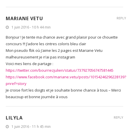
MARIANE VETU
REPLY
1 juin 2016 - 10 h 44 min
Bonjour ! Je tente ma chance avec grand plaisir pour ce chouette
concours !!! J’adore les cintres coloris bleu clair
Mon pseudo fbk où j’aime les 2 pages est Mariane Vetu
malheureusement je n’ai pas instagram
Voici mes liens de partage :
https://twitter.com/bourriezjulien/status/737927056747581445
https://www.facebook.com/mariane.vetu/posts/10154246296228139?
pnref=story
Je croise fort les doigts et je souhaite bonne chance à tous – Merci
beaucoup et bonne journée à vous
LILYLA
REPLY
1 juin 2016 - 11 h 45 min