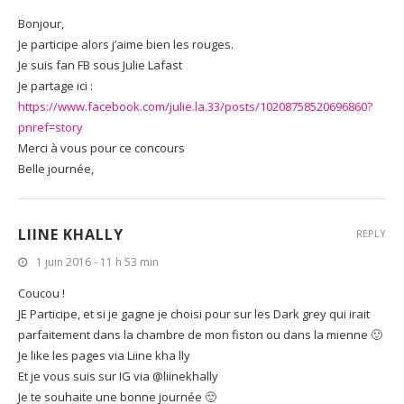
Bonjour,
Je participe alors j’aime bien les rouges.
Je suis fan FB sous Julie Lafast
Je partage ici :
https://www.facebook.com/julie.la.33/posts/10208758520696860?
pnref=story
Merci à vous pour ce concours
Belle journée,
LIINE KHALLY
REPLY
1 juin 2016 - 11 h 53 min
Coucou !
JE Participe, et si je gagne je choisi pour sur les Dark grey qui irait
parfaitement dans la chambre de mon fiston ou dans la mienne 🙂
Je like les pages via Liine kha lly
Et je vous suis sur IG via @liinekhally
Je te souhaite une bonne journée 🙂