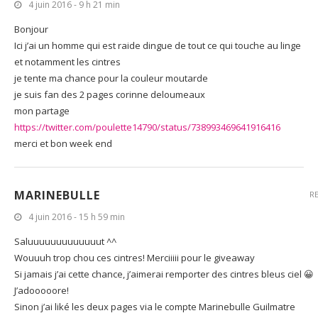
4 juin 2016 - 9 h 21 min
Bonjour
Ici j’ai un homme qui est raide dingue de tout ce qui touche au linge
et notamment les cintres
je tente ma chance pour la couleur moutarde
je suis fan des 2 pages corinne deloumeaux
mon partage
https://twitter.com/poulette14790/status/738993469641916416
merci et bon week end
MARINEBULLE
R
4 juin 2016 - 15 h 59 min
Saluuuuuuuuuuuuut ^^
Wouuuh trop chou ces cintres! Merciiiii pour le giveaway
Si jamais j’ai cette chance, j’aimerai remporter des cintres bleus ciel 😀
J’adooooore!
Sinon j’ai liké les deux pages via le compte Marinebulle Guilmatre