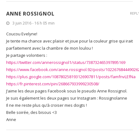
ANNE ROSSIGNOL
REPL
3 juin 2016 - 16 h 05 min
Coucou Evelyne!
Je tente ma chance avec plaisir et joue pour la couleur grise qui irait
parfaitement avec la chambre de mon loulou !
Je partage volontiers :
https://twitter.com/annerossignol1/status/738732465397895169
https://www.facebook.com/anne.rossignol.92/posts/102267684449026
https://plus.google.com/108780258193126907811/posts/famfnvLEfNa
https://fr.pinterest.com/pin/268667933999230508/
J’aime les deux pages Facebook sous le pseudo Anne Rossignol.
Je suis également les deux pages sur Instagram : Rossignolanne
Il ne me reste plus qu’à croiser mes doigts !
Belle soirée, des bisous <3
Anne