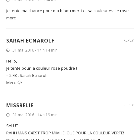
je tente ma chance pour ma bibou merci et sa couleur est le rose
merci
SARAH ECNAROLF
REPLY
31 mai 2016 - 14 h 14 min
Hello,
Je tente pour la couleur rose poudré !
– 2 FB : Sarah Ecnarolf
Merci 🙂
MISSRELIE
REPLY
31 mai 2016 - 14 h 19 min
SALUT
RAHH MAIS C4EST TROP MIMI JE JOUE POUR LA COULEUR VERTE!