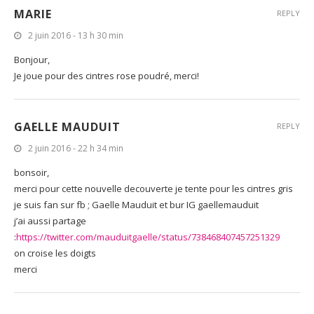
MARIE
REPLY
2 juin 2016 - 13 h 30 min
Bonjour,
Je joue pour des cintres rose poudré, merci!
GAELLE MAUDUIT
REPLY
2 juin 2016 - 22 h 34 min
bonsoir,
merci pour cette nouvelle decouverte je tente pour les cintres gris
je suis fan sur fb ; Gaelle Mauduit et bur IG gaellemauduit
j’ai aussi partage
:
https://twitter.com/mauduitgaelle/status/738468407457251329
on croise les doigts
merci