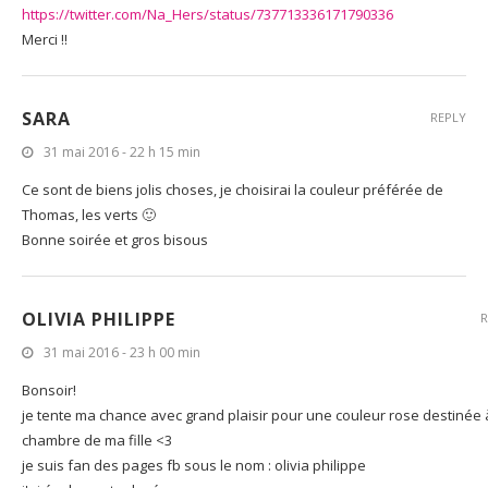
https://twitter.com/Na_Hers/status/737713336171790336
Merci !!
SARA
REPLY
31 mai 2016 - 22 h 15 min
Ce sont de biens jolis choses, je choisirai la couleur préférée de
Thomas, les verts 🙂
Bonne soirée et gros bisous
OLIVIA PHILIPPE
R
31 mai 2016 - 23 h 00 min
Bonsoir!
je tente ma chance avec grand plaisir pour une couleur rose destinée 
chambre de ma fille <3
je suis fan des pages fb sous le nom : olivia philippe