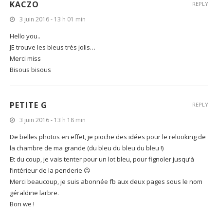
KACZO
REPLY
3 juin 2016 - 13 h 01 min
Hello you..
JE trouve les bleus très jolis…
Merci miss
Bisous bisous
PETITE G
REPLY
3 juin 2016 - 13 h 18 min
De belles photos en effet, je pioche des idées pour le relooking de
la chambre de ma grande (du bleu du bleu du bleu !)
Et du coup, je vais tenter pour un lot bleu, pour fignoler jusqu’à
l’intérieur de la penderie 😉
Merci beaucoup, je suis abonnée fb aux deux pages sous le nom
géraldine larbre.
Bon we !