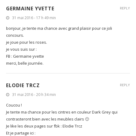
GERMAINE YVETTE
REPLY
31 mai 2016 - 17 h 49 min
bonjour, je tente ma chance avec grand plaisir pour ce joli
concours.
je joue pour les roses.
je vous suis sur :
FB : Germaine yvette
merci, belle journée.
ELODIE TRCZ
REPLY
31 mai 2016 - 20 h 34 min
Coucou !
Je tente ma chance pour les cintres en couleur Dark Grey qui
contrasteront bien avec les meubles clairs 🙂
Je like les deux pages sur fbk : Elodie Trcz
Et je partage ici :