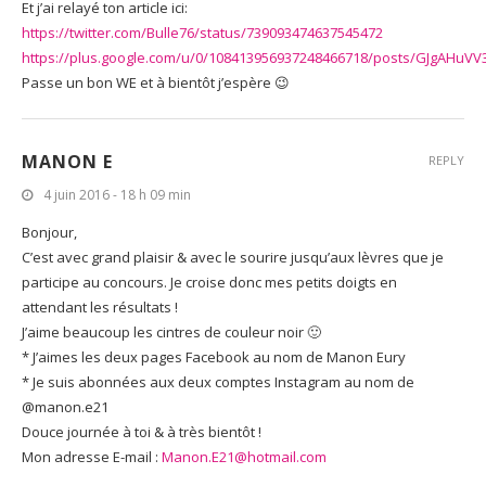
Et j’ai relayé ton article ici:
https://twitter.com/Bulle76/status/739093474637545472
https://plus.google.com/u/0/108413956937248466718/posts/GJgAHuV
Passe un bon WE et à bientôt j’espère 😉
MANON E
REPLY
4 juin 2016 - 18 h 09 min
Bonjour,
C’est avec grand plaisir & avec le sourire jusqu’aux lèvres que je
participe au concours. Je croise donc mes petits doigts en
attendant les résultats !
J’aime beaucoup les cintres de couleur noir 🙂
* J’aimes les deux pages Facebook au nom de Manon Eury
* Je suis abonnées aux deux comptes Instagram au nom de
@manon.e21
Douce journée à toi & à très bientôt !
Mon adresse E-mail :
Manon.E21@hotmail.com