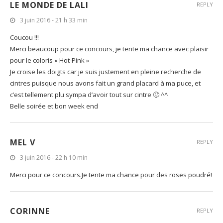
LE MONDE DE LALI
REPLY
3 juin 2016 - 21 h 33 min
Coucou !!!
Merci beaucoup pour ce concours, je tente ma chance avec plaisir
pour le coloris « Hot-Pink »
Je croise les doigts car je suis justement en pleine recherche de
cintres puisque nous avons fait un grand placard à ma puce, et
c’est tellement plu sympa d’avoir tout sur cintre 🙂 ^^
Belle soirée et bon week end
MEL V
REPLY
3 juin 2016 - 22 h 10 min
Merci pour ce concours.Je tente ma chance pour des roses poudré!
CORINNE
REPLY