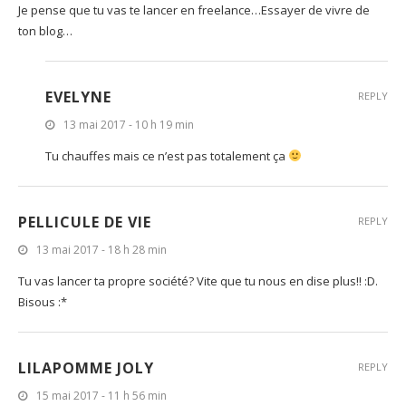
Je pense que tu vas te lancer en freelance…Essayer de vivre de
ton blog…
EVELYNE
REPLY
13 mai 2017 - 10 h 19 min
Tu chauffes mais ce n’est pas totalement ça
PELLICULE DE VIE
REPLY
13 mai 2017 - 18 h 28 min
Tu vas lancer ta propre société? Vite que tu nous en dise plus!! :D.
Bisous :*
LILAPOMME JOLY
REPLY
15 mai 2017 - 11 h 56 min