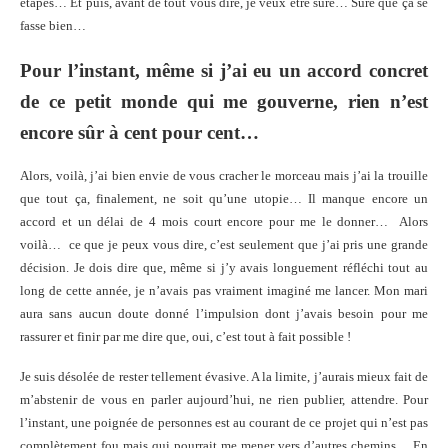
étapes…
Et puis, avant de tout vous dire, je veux être sûre… Sûre que ça se
fasse bien…
Pour l’instant, même si j’ai eu un accord concret
de ce petit monde qui me gouverne, rien n’est
encore sûr à cent pour cent…
Alors, voilà, j’ai bien envie de vous cracher le morceau mais j’ai la trouille
que tout ça, finalement, ne soit qu’une utopie… Il manque encore un
accord et un délai de 4 mois court encore pour me le donner… Alors
voilà… ce que je peux vous dire, c’est seulement que j’ai pris une grande
décision. Je dois dire que, même si j’y avais longuement réfléchi tout au
long de cette année, je n’avais pas vraiment imaginé me lancer. Mon mari
aura sans aucun doute donné l’impulsion dont j’avais besoin pour me
rassurer et finir par me dire que, oui, c’est tout à fait possible !
Je suis désolée de rester tellement évasive. A la limite, j’aurais mieux fait de
m’abstenir de vous en parler aujourd’hui, ne rien publier, attendre. Pour
l’instant, une poignée de personnes est au courant de ce projet qui n’est pas
complètement fou mais qui pourrait me mener vers d’autres chemins… En