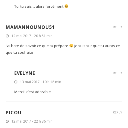
Toi tu sais… alors forcément
MAMANNOUNOU51
REPLY
12 mai 2017 - 20 h 51 min
j’ai hate de savoir ce que tu prépare
je suis sur que tu auras ce
que tu souhaite
EVELYNE
REPLY
13 mai 2017 - 10 h 18 min
Merci ! c’est adorable !
PICOU
REPLY
12 mai 2017 - 22 h 36 min