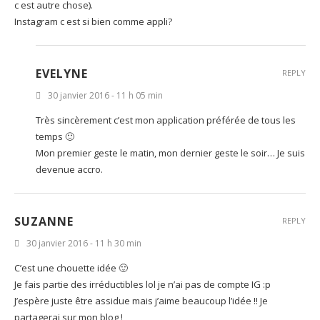
c est autre chose).
Instagram c est si bien comme appli?
EVELYNE
REPLY
30 janvier 2016 - 11 h 05 min
Très sincèrement c’est mon application préférée de tous les
temps 🙂
Mon premier geste le matin, mon dernier geste le soir… Je suis
devenue accro.
SUZANNE
REPLY
30 janvier 2016 - 11 h 30 min
C’est une chouette idée 🙂
Je fais partie des irréductibles lol je n’ai pas de compte IG :p
J’espère juste être assidue mais j’aime beaucoup l’idée !! Je
partagerai sur mon blog !