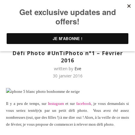
Home
UNTIBEBE FAMILY | Famille & Lifestyle
Défi
Photo #UnTiPhoto n°1 – Février 2016
UNTIBEBE FAMILY | Famille & Lifestyle
Défi Photo #UnTiPhoto n°1 – Février
2016
written by
Eve
30 janvier 2016
Il y a peu de temps, sur
Instagram
et sur
facebook
, je vous demandais si
vous seriez tenté(e)s par un petit défi photo. Vous avez été assez
nombreuses (oui, que des filles !) à me dire oui ! Alors, à la veille de ce mois
de février, je vous propose de commencer à relever mon défi photo.