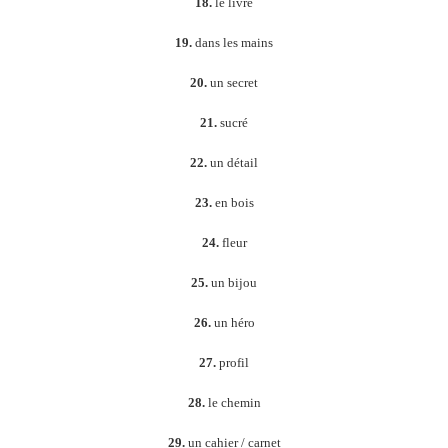
18.
le livre
19.
dans les mains
20.
un secret
21.
sucré
22.
un détail
23.
en bois
24.
fleur
25.
un bijou
26.
un héro
27.
profil
28.
le chemin
29.
un cahier / carnet