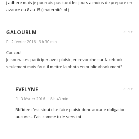
j adhere mais je pourrais pas ttout les jours a moins de preparé en
avance du 8 au 15 ( maternité lol )
GALOURLM
REPLY
2 février 2016 - 9 h 30 min
Coucou!
Je souhaites participer avec plaisir, en revanche sur facebook
seulement mais faut -il mettre la photo en public absolument?
EVELYNE
REPLY
3 février 2016 - 18 h 43 min
Bbl’idee c’est stout d te faire plaisir donc aucune obligation
aucune… Fais comme tu le sens toi