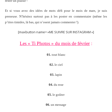
rester un plaisir !
Et si vous avez des idées de mots défi pour le mois de mars, je suis
preneuse. N’hésitez surtout pas à les poster en commentaire (même les
p’tites timides, là bas, qui n’osent jamais commenter !).
[maxbutton name= »ME SUIVRE SUR INSTAGRAM »]
Les « Ti Photos » du mois de février
:
01.
tout blanc
02.
le ciel
03.
lapin
04.
du rose
05.
le goûter
06.
un message