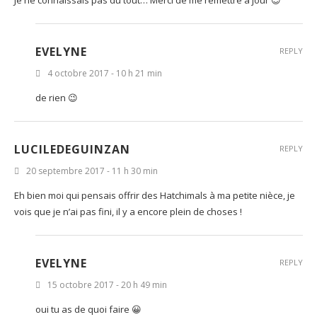
Je ne connaissais pas du tout… Merci de me remettre à jour 😉
EVELYNE
REPLY
4 octobre 2017 - 10 h 21 min
de rien 😉
LUCILEDEGUINZAN
REPLY
20 septembre 2017 - 11 h 30 min
Eh bien moi qui pensais offrir des Hatchimals à ma petite nièce, je
vois que je n’ai pas fini, il y a encore plein de choses !
EVELYNE
REPLY
15 octobre 2017 - 20 h 49 min
oui tu as de quoi faire 😀