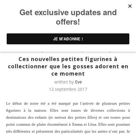
Home
UNTIBEBE FAMILY | Famille & Lifestyle
Kids &
Family
Ces nouvelles petites figurines à collectionner que
les gosses adorent en ce moment
Kids & Family
UNTIBEBE FAMILY | Famille & Lifestyle
Ces nouvelles petites figurines à
collectionner que les gosses adorent en
ce moment
written by
Eve
12 septembre 2017
Le début de notre été a été marqué par l’arrivée de plusieurs petites
figurines à la maison. Elles sont issues de diverses collections à
destinations des enfants (et surtout des petites filles) et ont toutes pour
point commun de plaire énormément à Emma et Léna. Elles sont pourtant
très différentes et présentent des particularités que les autres n’ont pas. Je