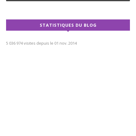
STATISTIQUES DU BLOG
5 036 974 visites depuis le 01 nov. 2014
Politique de confidentialité (RGPD)
Mentions légales