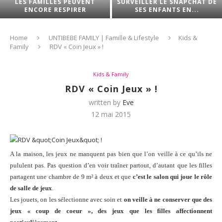
LES FAMILLES PEUVENT
SURVEILLER LE SNAPCHAT DE
ENCORE RESPIRER
SES ENFANTS EN...
Home
UNTIBEBE FAMILY | Famille & Lifestyle
Kids &
Family
RDV « Coin Jeux » !
Kids & Family
RDV « Coin Jeux » !
written by
Eve
12 mai 2015
A la maison, les jeux ne manquent pas bien que l’on veille à ce qu’ils ne
pululent pas. Pas question d’en voir traîner partout, d’autant que les filles
partagent une chambre de 9 m² à deux et que
c’est le salon qui joue le rôle
de salle de jeux
.
Les jouets, on les sélectionne avec soin et
on veille à ne conserver que des
jeux « coup de coeur », des jeux que les filles affectionnent