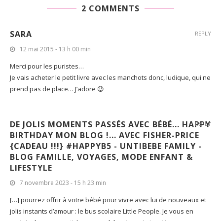
2 COMMENTS
SARA
REPLY
12 mai 2015 - 13 h 00 min
Merci pour les puristes…
Je vais acheter le petit livre avec les manchots donc, ludique, qui ne
prend pas de place… J’adore 😉
DE JOLIS MOMENTS PASSÉS AVEC BÉBÉ... HAPPY
REPLY
BIRTHDAY MON BLOG !... AVEC FISHER-PRICE
{CADEAU !!!} #HAPPYB5 - UNTIBEBE FAMILY -
BLOG FAMILLE, VOYAGES, MODE ENFANT &
LIFESTYLE
7 novembre 2023 - 15 h 23 min
[…] pourrez offrir à votre bébé pour vivre avec lui de nouveaux et
jolis instants d’amour : le bus scolaire Little People. Je vous en