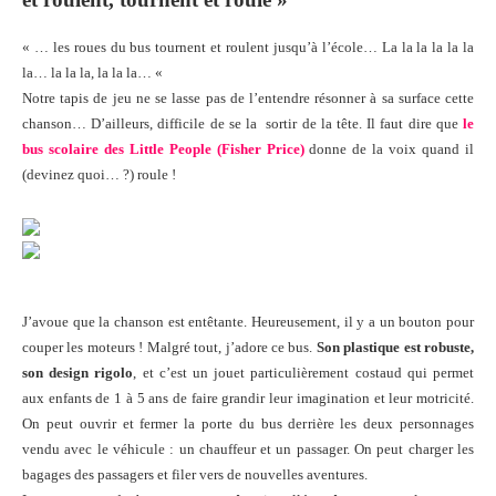
« … les roues du bus tournent et roulent jusqu’à l’école… La la la la la la
la… la la la, la la la… «
Notre tapis de jeu ne se lasse pas de l’entendre résonner à sa surface cette
chanson… D’ailleurs, difficile de se la sortir de la tête. Il faut dire que
le
bus scolaire des Little People
(Fisher Price)
donne de la voix quand il
(devinez quoi… ?) roule !
J’avoue que la chanson est entêtante. Heureusement, il y a un bouton pour
couper les moteurs ! Malgré tout, j’adore ce bus.
Son plastique est robuste,
son design rigolo
, et c’est un jouet particulièrement costaud qui permet
aux enfants de 1 à 5 ans de faire grandir leur imagination et leur motricité.
On peut ouvrir et fermer la porte du bus derrière les deux personnages
vendu avec le véhicule : un chauffeur et un passager. On peut charger les
bagages des passagers et filer vers de nouvelles aventures.