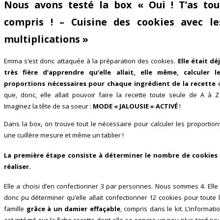
Nous avons testé la box « Oui ! T’as tou
compris ! – Cuisine des cookies avec le
multiplications »
Emma s’est donc attaquée à la préparation des cookies.
Elle était dé
très fière d’apprendre qu’elle allait, elle même, calculer l
proportions nécessaires pour chaque ingrédient de la recette
e
que, donc, elle allait pouvoir faire la recette toute seule de A à Z
Imaginez la tête de sa soeur :
MODE « JALOUSIE » ACTIVÉ
!
Dans la box, on trouve tout le nécessaire pour calculer les proportion
une cuillère mesure et même un tablier !
La première étape consiste à déterminer le nombre de cookies
réaliser.
Elle a choisi d’en confectionner 3 par personnes. Nous sommes 4. Elle
donc pu déterminer qu’elle allait confectionner 12 cookies pour toute 
famille
grâce à un damier effaçable
, compris dans le kit. L’informati
est intégré sur la fiche recette dont elle se servira un peu plus tard po