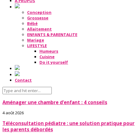
A PROPOS
Conception
Grossesse
Bébé
Allaitement
ENFANTS & PARENTALITE
Mariage
LIFESTYLE
Humeurs
Cuisine
Do it yourself
Contact
Aménager une chambre d’enfant : 4 conseils
4 août 2026
Téléconsultation pédiatre : une solution pratique pour
les parents débordés