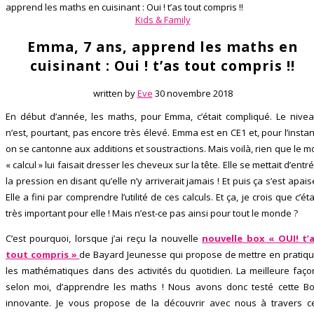
apprend les maths en cuisinant : Oui ! t’as tout compris !!
Kids & Family
Emma, 7 ans, apprend les maths en
cuisinant : Oui ! t’as tout compris !!
written by
Eve
30 novembre 2018
En début d’année, les maths, pour Emma, c’était compliqué. Le nive
n’est, pourtant, pas encore très élevé. Emma est en CE1 et, pour l’instan
on se cantonne aux additions et soustractions. Mais voilà, rien que le m
« calcul » lui faisait dresser les cheveux sur la tête. Elle se mettait d’entr
la pression en disant qu’elle n’y arriverait jamais ! Et puis ça s’est apais
Elle a fini par comprendre l’utilité de ces calculs. Et ça, je crois que c’éta
très important pour elle ! Mais n’est-ce pas ainsi pour tout le monde ?
C’est pourquoi, lorsque j’ai reçu la nouvelle
nouvelle box « OUI! t’
tout compris »
de Bayard Jeunesse qui propose de mettre en pratiq
les mathématiques dans des activités du quotidien. La meilleure faço
selon moi, d’apprendre les maths ! Nous avons donc testé cette B
innovante. Je vous propose de la découvrir avec nous à travers c