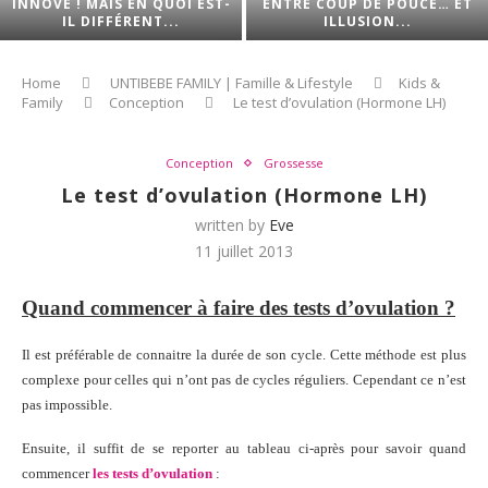
INNOVE ! MAIS EN QUOI EST-
ENTRE COUP DE POUCE… ET
IL DIFFÉRENT...
ILLUSION...
Home
UNTIBEBE FAMILY | Famille & Lifestyle
Kids &
Family
Conception
Le test d’ovulation (Hormone LH)
Conception
Grossesse
Le test d’ovulation (Hormone LH)
written by
Eve
11 juillet 2013
Quand commencer à faire des tests d’ovulation ?
Il est préférable de connaitre la durée de son cycle. Cette méthode est plus
complexe pour celles qui n’ont pas de cycles réguliers. Cependant ce n’est
pas impossible.
Ensuite, il suffit de se reporter au tableau ci-après pour savoir quand
commencer
les tests d’ovulation
: