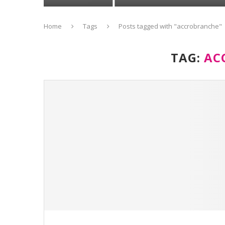
Home
Tags
Posts tagged with "accrobranche"
TAG:
AC