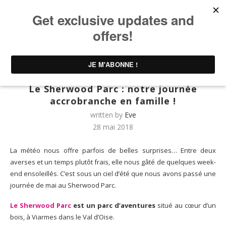
Home
AxE VOYAGES | Voyages & Sorties
Le Sherwood
Parc : notre journée accrobranche en famille !
AxE VOYAGES | Voyages & Sorties
Le Sherwood Parc : notre journée
accrobranche en famille !
written by
Eve
28 mai 2018
La météo nous offre parfois de belles surprises… Entre deux
averses et un temps plutôt frais, elle nous gâté de quelques week-
end ensoleillés. C’est sous un ciel d’été que nous avons passé une
journée de mai au Sherwood Parc.
Le Sherwood Parc
est un parc d’aventures
situé au cœur d’un
bois, à Viarmes dans le Val d’Oise.