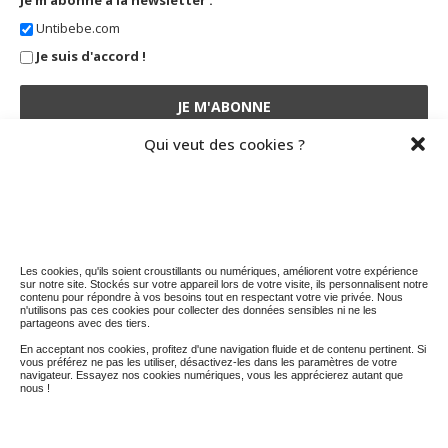
Untibebe.com
Je suis d'accord !
Qui veut des cookies ?
STATISTIQUES DU BLOG
5 036 974 visites depuis le 01 nov. 2014
Les cookies, qu'ils soient croustillants ou numériques, améliorent votre expérience
sur notre site. Stockés sur votre appareil lors de votre visite, ils personnalisent notre
contenu pour répondre à vos besoins tout en respectant votre vie privée. Nous
n'utilisons pas ces cookies pour collecter des données sensibles ni ne les
partageons avec des tiers.
En acceptant nos cookies, profitez d'une navigation fluide et de contenu pertinent. Si
vous préférez ne pas les utiliser, désactivez-les dans les paramètres de votre
navigateur. Essayez nos cookies numériques, vous les apprécierez autant que
nous !