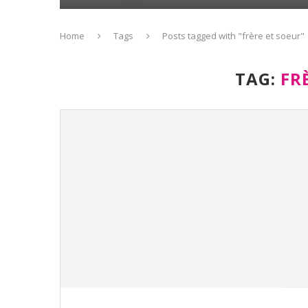
Home
Tags
Posts tagged with "frère et soeur"
TAG:
FR