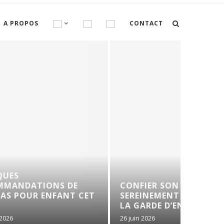
A PROPOS
CONTACT
CANIC
E
CONFIER SON BÉBÉ
FRANÇ
 CET
SEREINEMENT : LES CLÉS DE
RESPI
LA GARDE D’ENFANTS EN...
26 juin 2026
23 juin 202