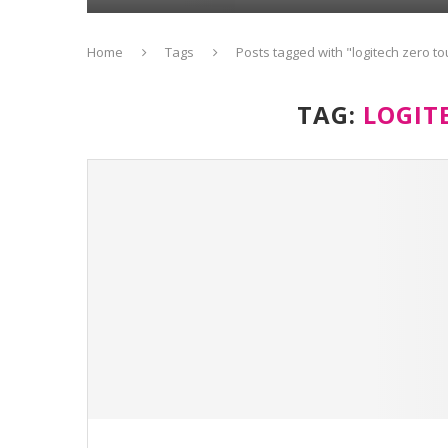
Home
Tags
Posts tagged with "logitech zero t
TAG:
LOGIT