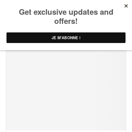
Home
Tags
Posts tagged with "muffin enfant"
TAG:
MUFFIN ENFANT