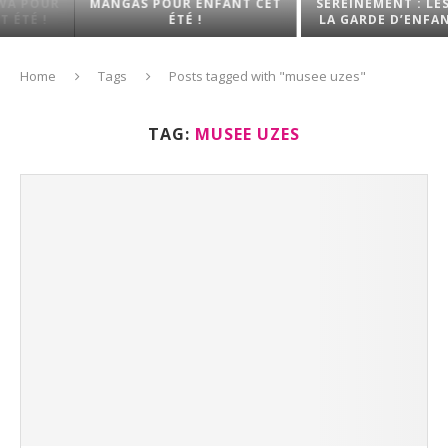
MANGAS POUR ENFANT CET
SEREINEMENT : LES CLÉS DE
ÉTÉ !
LA GARDE D’ENFANTS EN...
Home
Tags
Posts tagged with "musee uzes"
TAG:
MUSEE UZES