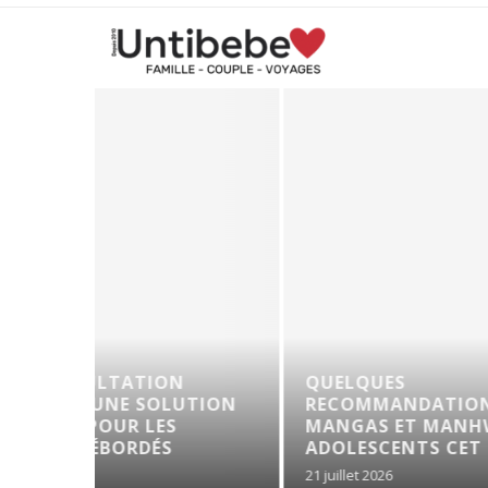
NS DE
TROUBLES DE L’ÉRECTION : 
HWA POUR
EN LIGNE POUR RETROUVER U
ÉTÉ !
20 juillet 2026