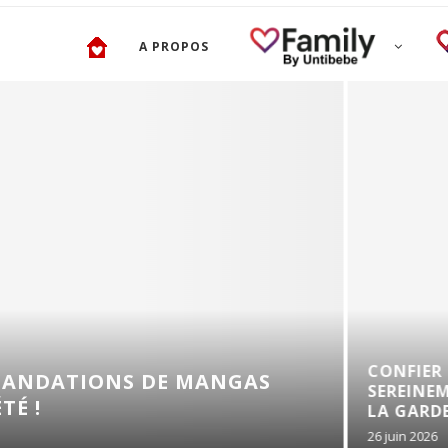
A PROPOS
CONFIER SON BÉBÉ
S DE MANGAS
SEREINEMENT : LES CLÉ
LA GARDE D’ENFANTS EN
26 juin 2026