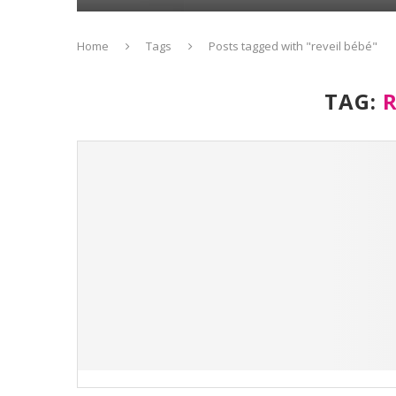
Home
Tags
Posts tagged with "reveil bébé"
TAG:
R