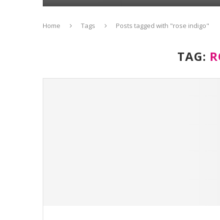
Home
Tags
Posts tagged with "rose indigo"
TAG:
R