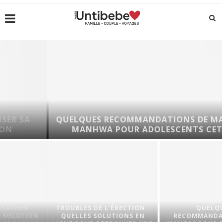
QUELQUES RECOMMANDATIONS DE MANGAS 
MANHWA POUR ADOLESCENTS CET ÉTÉ !
TROUBLES DE L’ÉRECTION :
QUELQUES
ON
QUELLES SOLUTIONS EN
RECOMMANDATIONS D