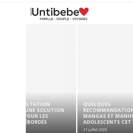
S DE
TROUBLES DE L’ÉRECTION : Q
WA POUR
EN LIGNE POUR RETROUVER UN
TÉ !
20 juillet 2026