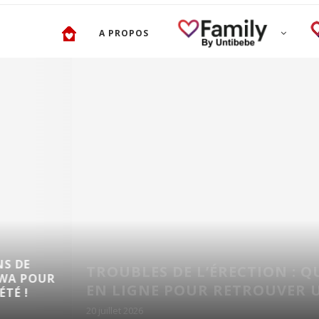
A PROPOS
QUELQUES
RECOMMANDATIONS 
UELLES SOLUTIONS
MANGAS POUR ENFAN
E SEXUALITÉ...
ÉTÉ !
17 juillet 2026