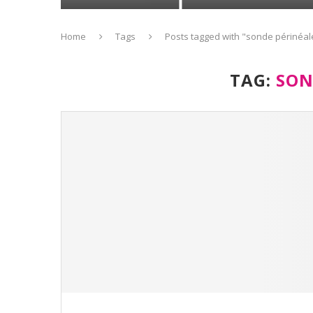
Home
Tags
Posts tagged with "sonde périnéal
TAG:
SON