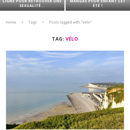
LIGNE POUR RETROUVER UNE
MANGAS POUR ENFANT CET
SEXUALITÉ...
ÉTÉ !
Home
Tags
Posts tagged with "vélo"
TAG:
VÉLO