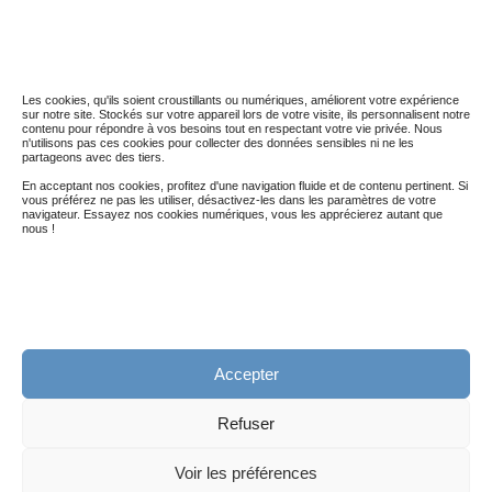
STATISTIQUES DU BLOG
5 036 974 visites depuis le 01 nov. 2014
Les cookies, qu'ils soient croustillants ou numériques, améliorent votre expérience
sur notre site. Stockés sur votre appareil lors de votre visite, ils personnalisent notre
contenu pour répondre à vos besoins tout en respectant votre vie privée. Nous
n'utilisons pas ces cookies pour collecter des données sensibles ni ne les
partageons avec des tiers.
En acceptant nos cookies, profitez d'une navigation fluide et de contenu pertinent. Si
vous préférez ne pas les utiliser, désactivez-les dans les paramètres de votre
navigateur. Essayez nos cookies numériques, vous les apprécierez autant que
nous !
Accepter
Politique de confidentialité (RGPD)
Mentions légales
Refuser
@2010-2019 - Untibebe - Tous droits réservés
Voir les préférences