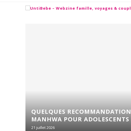
N
UTION
QUELQUES RECOMMANDATIONS
MANHWA POUR ADOLESCENTS C
21 juillet 2026