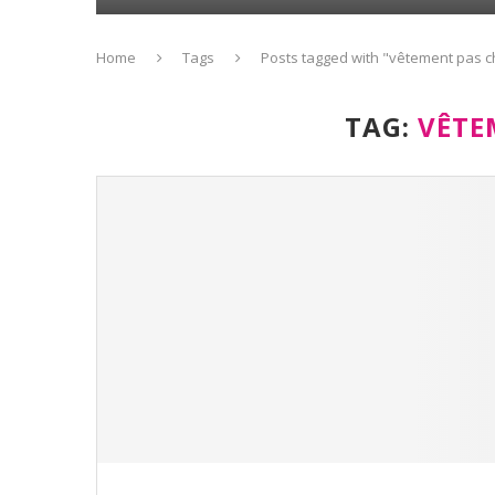
Home
Tags
Posts tagged with "vêtement pas c
TAG:
VÊTE