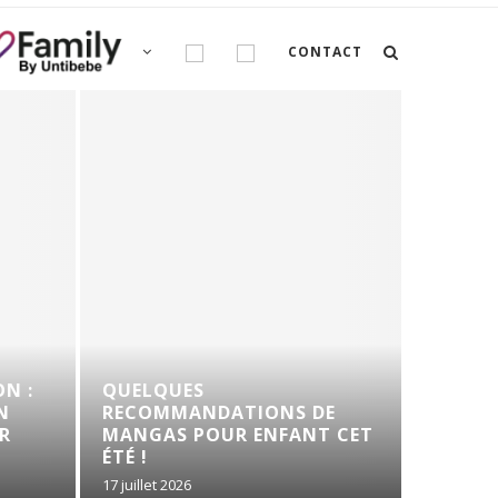
CONTACT
ON :
QUELQUES
N
RECOMMANDATIONS DE
CONFI
R
MANGAS POUR ENFANT CET
LA GA
ÉTÉ !
17 juillet 2026
26 juin 202