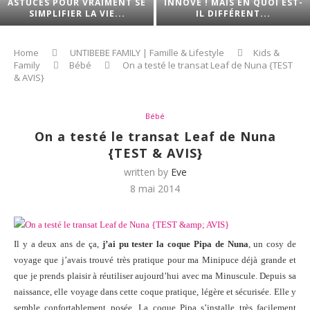
ASTUCES POUR VRAIMENT SE
INNOVE ! MAIS EN QUOI EST-
SIMPLIFIER LA VIE...
IL DIFFÉRENT...
Home
UNTIBEBE FAMILY | Famille & Lifestyle
Kids &
Family
Bébé
On a testé le transat Leaf de Nuna {TEST
& AVIS}
Bébé
On a testé le transat Leaf de Nuna
{TEST & AVIS}
written by
Eve
8 mai 2014
Il y a deux ans de ça,
j’ai pu tester la coque Pipa de Nuna
, un cosy de
voyage que j’avais trouvé très pratique pour ma Minipuce déjà grande et
que je prends plaisir à réutiliser aujourd’hui avec ma Minuscule. Depuis sa
naissance, elle voyage dans cette coque pratique, légère et sécurisée. Elle y
semble confortablement posée. La coque Pipa s’installe très facilement