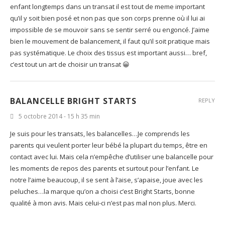
je pense celle de l’ergonomie. même si on ne doit pas laisser un
enfant longtemps dans un transat il est tout de meme important
qu’il y soit bien posé et non pas que son corps prenne où il lui ai
impossible de se mouvoir sans se sentir serré ou engoncé. J’aime
bien le mouvement de balancement, il faut qu’il soit pratique mais
pas systématique. Le choix des tissus est important aussi… bref,
c’est tout un art de choisir un transat 😀
BALANCELLE BRIGHT STARTS
REPLY
5 octobre 2014 - 15 h 35 min
Je suis pour les transats, les balancelles…Je comprends les
parents qui veulent porter leur bébé la plupart du temps, être en
contact avec lui. Mais cela n’empêche d’utiliser une balancelle pour
les moments de repos des parents et surtout pour l’enfant. Le
notre l’aime beaucoup, il se sent à l’aise, s’apaise, joue avec les
peluches…la marque qu’on a choisi c’est Bright Starts, bonne
qualité à mon avis. Mais celui-ci n’est pas mal non plus. Merci.