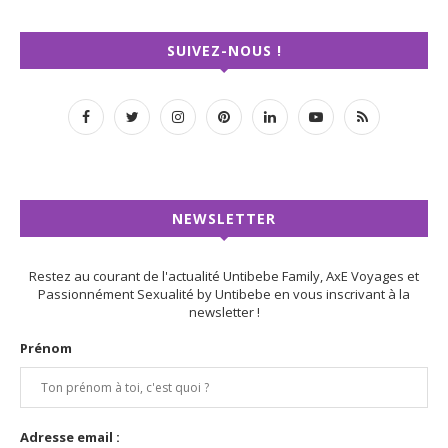
Ici, Untibebe parle de la vraie vie de famille : le couple après les
enfants, le désir qui change, la charge mentale, les crises, les
reconstructions...
EN SAVOIR+
SUIVEZ-NOUS !
NEWSLETTER
Restez au courant de l'actualité Untibebe Family, AxE Voyages et
Passionnément Sexualité by Untibebe en vous inscrivant à la