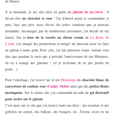
de Disney.
gâteau de ses rêves
À sa demande, je me suis mise en quête du
: il
au chocolat et rose
devait être
! J'ai d'abord pensé le commander et
puis, face aux prix assez élevés des jolies créations que je pouvais
demander, encouragée par de nombreuses personnes, j'ai décidé de me
base de la recette au cheese cream
lancer. Sur la
de
La Reine de
L'iode
, j'ai changé des proportions et intégré du chocolat pour en faire
un gâteau à notre goût. Pour cela, j'ai fait plusieurs essais. Autant vous
dire que pendant le mois qui a précédé l'anniversaire de ma Minipuce,
on en a mangé des gâteaux ! (et je m'étonne de ne pas perdre de
poids…)
chocolat blanc de
Pour l'enrobage, j'ai trouvé sur le site
Bleekcups
du
couverture de couleur rose (
Candy Melts
)
petites fleurs
ainsi que des
meringuées
gel décoratif
. Sur le même site, j'ai commandé un tube de
pour écrire sur le gâteau
.
C'est aussi sur ce site que j'ai trouvé toute ma déco : des assiettes et des
gobelets en carton, des ballons, des bougies, etc. J'avoue avoir eu un