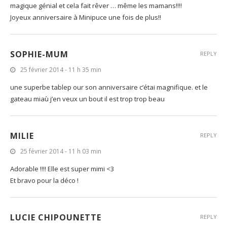
Ici aussi j’ai eu ma période princesses à gogo avec ma grande…
c’est un peu passé maintenant, elle a 6 ans, elle aime les
princesses rebelles, guerrières comme Mulan ou indienne comme
Pocahontas.
Elle n’aime plus le rose non plus et pourtant elle adorait avant, de
jolies passades. et je suis d’accord, Disney c’est simplement
magique génial et cela fait rêver … même les mamans!!!!
Joyeux anniversaire à Minipuce une fois de plus!!
SOPHIE-MUM
REPLY
25 février 2014 - 11 h 35 min
une superbe tablep our son anniversaire c’étai magnifique. et le
gateau miaù j’en veux un bout il est trop trop beau
MILIE
REPLY
25 février 2014 - 11 h 03 min