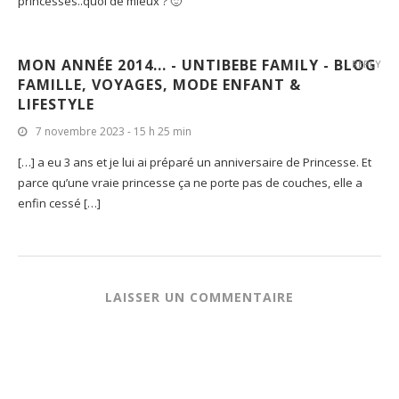
COMILISÖ
REPLY
26 février 2014 - 12 h 45 min
superbe ! un bel anniversaire et pour finir chez Mickey avec les
princesses..quoi de mieux ? 🙂
MON ANNÉE 2014... - UNTIBEBE FAMILY - BLOG
REPLY
FAMILLE, VOYAGES, MODE ENFANT &
LIFESTYLE
7 novembre 2023 - 15 h 25 min
[…] a eu 3 ans et je lui ai préparé un anniversaire de Princesse. Et
parce qu’une vraie princesse ça ne porte pas de couches, elle a
enfin cessé […]