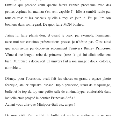
famille
qui précède celui qu'elle fêtera l'année prochaine avec des
petites copines (si maman s'en sent capable !). Elle a semblé ravie par
tout ce rose et les cadeaux qu'elle a reçu ce jour là. J'ai pu lire son
bonheur dans son regard. De quoi faire MON bonheur.
J'aime lui faire plaisir donc et quand je peux, par exemple, l'emmener
avec moi sur certaines présentations presse, je n'hésite pas. C'est ainsi
l'univers Disney Princesse
que nous avons pu découvrir récemment
.
Vêtue d'une longue robe de princesse (rose !) qui lui allait tellement
bien, Minipuce a découvert un univers fait à son image : doux, colorés,
adorable…
Disney, pour l'occasion, avait fait les choses en grand : espace photo
féerique, atelier cupcake, espace Duplo princesse, stand de maquillage,
buffet et le top du top une petite salle de cinéma hyper confortable dans
laquelle était projeté le dernier Princesse Sofia !
Autant vous dire que Minipuce était aux anges !
De mon côté, j'ai profité du buffet (et après je m'étonne de ne pas