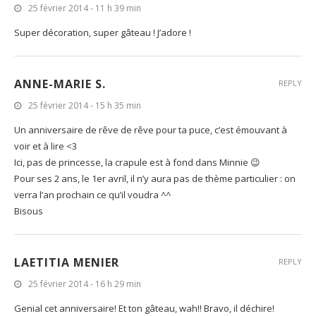
Adorable !!!! Elle est super mimi <3
Et bravo pour la déco !
LUCIE CHIPOUNETTE
REPLY
25 février 2014 - 11 h 39 min
Super décoration, super gâteau ! J’adore !
ANNE-MARIE S.
REPLY
25 février 2014 - 15 h 35 min
Un anniversaire de rêve de rêve pour ta puce, c’est émouvant à
voir et à lire <3
Ici, pas de princesse, la crapule est à fond dans Minnie 😉
Pour ses 2 ans, le 1er avril, il n’y aura pas de thème particulier : on
verra l’an prochain ce qu’il voudra ^^
Bisous