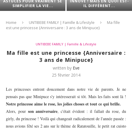
ASTUCES POUR VRAIMENT SE
INNOVE ! MAIS EN QUOI EST-
SIMPLIFIER LA VIE...
IL DIFFÉRENT...
Home
UNTIBEBE FAMILY | Famille & Lifestyle
Ma fille
est une princesse {Anniversaire : 3 ans de Minipuce}
UNTIBEBE FAMILY | Famille & Lifestyle
Ma fille est une princesse {Anniversaire :
3 ans de Minipuce}
written by
Eve
25 février 2014
Les princesses entrent doucement dans notre vie de parents. Je ne
pensais pas que Minipuce s'y intéresserait si tôt. Mais les faits sont là !
Notre princesse aime le rose, les jolies choses et tout ce qui brille.
son anniversaire
Alors, pour
, c'était évident : il fallait du rose, du
girly, du princesse ! Voilà qui changeait radicalement de l'année passée :
nous avions fêté ses 2 ans sur le thème de Ratatouille, le petit rat cuisto