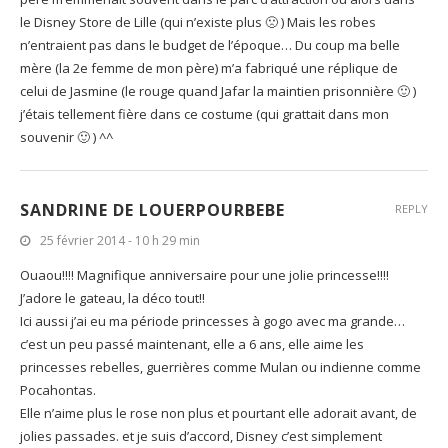
F4IRY
REPLY
25 février 2014 - 9 h 23 min
Je n’ai pas de fille mais un petit garçon (et mon banquier remercie
la nature) car je suis une dingue des princesse Disney ! Petite, mon
père m’emmenait souvent dans le parc d’attraction ou alors dans
le Disney Store de Lille (qui n’existe plus 🙁 ) Mais les robes
n’entraient pas dans le budget de l’époque… Du coup ma belle
mère (la 2e femme de mon père) m’a fabriqué une réplique de
celui de Jasmine (le rouge quand Jafar la maintien prisonnière 🙂 )
j’étais tellement fière dans ce costume (qui grattait dans mon
souvenir 🙂 ) ^^
SANDRINE DE LOUERPOURBEBE
REPLY
25 février 2014 - 10 h 29 min
Ouaou!!!! Magnifique anniversaire pour une jolie princesse!!!!
J’adore le gateau, la déco tout!!