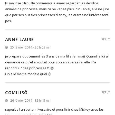
LAETITIA MENIER
REPLY
25 février 2014 - 16 h 29 min
Genial cet anniversaire! Et ton gâteau, wah!! Bravo, il déchire!
Ici ma jolie citrouille commence a aimer regarder les desdins
animés de princesse, mais ca ne vapas plus loin.. ah si, elle ne jure
que par ses puzzles princesses disney, les autres ne l’intéressent
pas.
ANNE-LAURE
REPLY
25 février 2014 - 20 h 09 min
je prépare doucement les 3 ans de ma fille (en mai). Quand je lui ai
demandé ce qu’elle voulait pour son anniversaire, elle m’a
répondu : "des princesses !" 😉
On a le même modèle quoi 😉