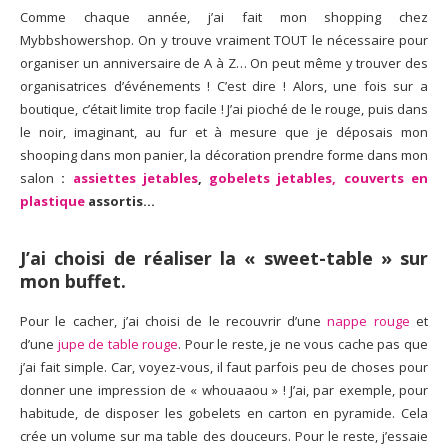
Comme chaque année, j’ai fait mon shopping chez
Mybbshowershop. On y trouve vraiment TOUT le nécessaire pour
organiser un anniversaire de A à Z… On peut même y trouver des
organisatrices d’événements ! C’est dire ! Alors, une fois sur a
boutique, c’était limite trop facile ! J’ai pioché de le rouge, puis dans
le noir, imaginant, au fur et à mesure que je déposais mon
shooping dans mon panier, la décoration prendre forme dans mon
salon
:
assiettes jetables
,
gobelets jetables,
couverts en
plastique
assortis…
J’ai choisi de réaliser la « sweet-table » sur
mon buffet.
Pour le cacher, j’ai choisi de le recouvrir d’une
nappe rouge
et
d’une
jupe de table rouge
. Pour le reste, je ne vous cache pas que
j’ai fait simple. Car, voyez-vous, il faut parfois peu de choses pour
donner une impression de « whouaaou » ! J’ai, par exemple, pour
habitude, de disposer les gobelets en carton en pyramide. Cela
crée un volume sur ma table des douceurs. Pour le reste, j’essaie