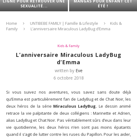
LIGNE POUR RETROUVER UNE
MANGAS POUR ENFANT CET
SEXUALITÉ...
ÉTÉ !
Home
UNTIBEBE FAMILY | Famille & Lifestyle
Kids &
Family
L’anniversaire Miraculous LadyBug d’Emma
Kids & Family
L’anniversaire Miraculous LadyBug
d’Emma
written by
Eve
6 octobre 2018
Si vous suivez nos aventures, vous savez sans doute déjà
qu’Emma est particulièrement fan de LadyBug et de Chat Noir, les
deux héros de la série
Miraculous LadyBug.
Le dessin animé
retrace la vie palpitante de deux collégiens : Marinette et Adrien,
alias LadyBug et Chat Noir. Pas véritablement sûrs d’eux dans leur
vie quotidienne, les deux héros n’en sont pas moins épatants
quand il s’agit de lutter contre les ruses du Papillon. Pour les aider,