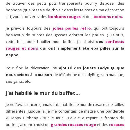
de trouver des petits pots transparents pour y disposer des
bonbons (que j’essaie de choisir dans les teintes de ma décoration
: ici, vous trouverez des
bonbons rouges
et des
bonbons noirs
.
Je prévoie toujours des
jolies pailles rétro
, qui ont toujours
beaucoup de succès (les gosses adorent les pailles…). Et puis,
cette fois, pour habiller mon buffet, j’ai choisi
des
confettis
rouges et noirs
qui ont simplement été éparpillés sur la
nappe.
Pour finir la décoration, j’ai
ajout
é des jouets LadyBug que
nous avions à la maison
: le téléphone de LadyBug , son masque,
ses gants, etc.
J’ai habillé le mur du buffet…
Je ne l’avais encore jamais fait : habiller le mur de rosaces de tailles
différentes. Jusque là, je me contentais de mettre une banderole
« Happy Birthday » sur le mur… Celle-ci a rejoint le fronton du
buffet. J’ai donc choisi de
grandes rosaces rouge
et des
rosaces