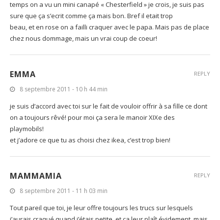
temps on a vu un mini canapé « Chesterfield » je crois, je suis pas
sure que ça s’ecrit comme ça mais bon. Bref il etait trop
beau, et en rose on a failli craquer avec le papa. Mais pas de place
chez nous dommage, mais un vrai coup de coeur!
EMMA
REPLY
8 septembre 2011 - 10 h 44 min
je suis d’accord avec toi sur le fait de vouloir offrir à sa fille ce dont
on a toujours rêvé! pour moi ça sera le manoir XIXe des
playmobils!
et j’adore ce que tu as choisi chez ikea, c’est trop bien!
MAMMAMIA
REPLY
8 septembre 2011 - 11 h 03 min
Tout pareil que toi, je leur offre toujours les trucs sur lesquels
j’aurais craqué quand j’étais petite, et ça leur plaît évidement, mais