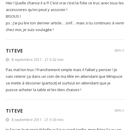
Hiiii ! Quelle chance il a !!! C’est vrai c’est la folie ce truc avec tous les
accessoires qu’on peut y associer !
BISOUS !
ps : j’ai pu lire ton dernier article… snif… mais si tu continues à venir
chez moi, je suis soulagée !
TITEVE
REPLY
8 septembre 2011 - 21 h 02 min
Pas mal ton truc ! Franchement simple mais il fallait y penser ! Je
vais retenir ça dans un coin de ma tête en attendant que Minipuce
se mette à dessiner (partout) et surtout en attendant que je
puisse acheter la table et les tites chaises !
TITEVE
REPLY
8 septembre 2011 - 21 h 03 min
Je l’avais le manoir !!! Enfin je l’ai eu tard (enfin, mon frère l’a eu en