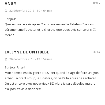
ANGY
REPLY
22 décembre 2013 - 10 h 04 min
Bonjour,
Quel est votre avis après 2 ans concernant le Tidafors ? Je vais
sûrement me l’acheter et je cherche quelques avis sur celui-ci 🙂
Merci !
EVELYNE DE UNTIBEBE
REPLY
28 décembre 2013 - 12 h 59 min
Bonjour Angy !
Mon homme est du genre TRES lent quand il s’agit de faire un gros
achat… alors du coup, le Tidafors, on ne l’a toujours pas acheté !
On est encore avec notre vieux BZ. Alors je suis désolée mais je
n’ai pas d’avis à donner :/