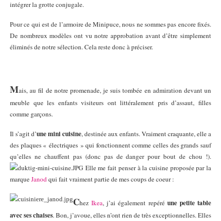
intégrer la grotte conjugale.
Pour ce qui est de l’armoire de Minipuce, nous ne sommes pas encore fixés.
De nombreux modèles ont vu notre approbation avant d’être simplement
éliminés de notre sélection. Cela reste donc à préciser.
M
ais, au fil de notre promenade, je suis tombée en admiration devant un
meuble que les enfants visiteurs ont littéralement pris d’assaut, filles
comme garçons.
une mini cuisine
Il s’agit d’
, destinée aux enfants. Vraiment craquante, elle a
des plaques « électriques » qui fonctionnent comme celles des grands sauf
qu’elles ne chauffent pas (donc pas de danger pour bout de chou !).
Elle me fait penser à la cuisine proposée par la
marque
Janod
qui fait vraiment partie de mes coups de coeur :
C
une petite table
hez
Ikea
, j’ai également repéré
avec ses chaises
. Bon, j’avoue, elles n’ont rien de très exceptionnelles. Elles