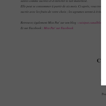
salées comme sucrées et d'enrichir le lait maternisé.
Elle peut se consommer à partir de six mois. Ci-après, vous trouver
sucrée avec les fruits de votre choix ; les agrumes seront à éviter à
Retrouvez également Miss Pat' sur son blog :
cuisipat.canalblog.
Et sur Facebook :
Miss Pat' sur Facebook
Crè
A p
Pou