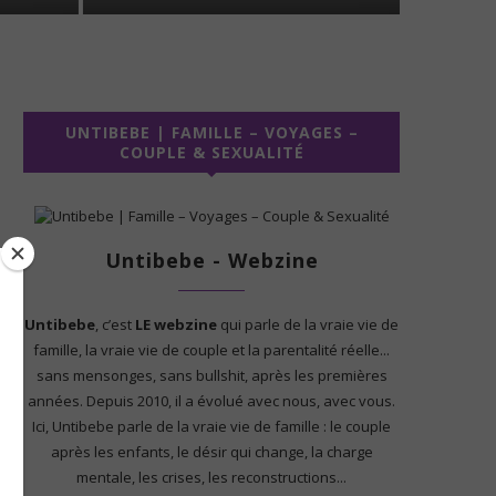
UNTIBEBE | FAMILLE – VOYAGES –
COUPLE & SEXUALITÉ
Untibebe - Webzine
Untibebe
, c’est
LE webzine
qui parle de la vraie vie de
famille, la vraie vie de couple et la parentalité réelle...
sans mensonges, sans bullshit, après les premières
années. Depuis 2010, il a évolué avec nous, avec vous.
Ici, Untibebe parle de la vraie vie de famille : le couple
après les enfants, le désir qui change, la charge
mentale, les crises, les reconstructions...