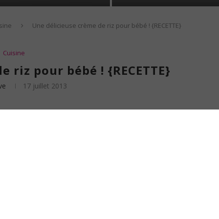
sine
Une délicieuse crème de riz pour bébé ! {RECETTE}
Cuisine
e riz pour bébé ! {RECETTE}
ve
17 juillet 2013
 aux plus petits de nos fins gourmets, elle peut être accomodée en version
e au petit gastronome de goûter à tous les goûts !
artir de riz complet en magasin de diététique : idéale car vraiment
nc. Très pratique et digeste, elle permet de cuisiner des crèmes nourrissantes