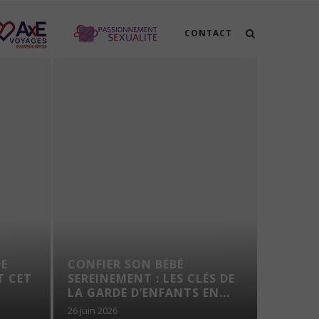
CONTACT
CANIC
E
CONFIER SON BÉBÉ
FRANÇ
 CET
SEREINEMENT : LES CLÉS DE
RESPI
LA GARDE D’ENFANTS EN...
26 juin 2026
23 juin 202