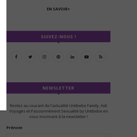
EN SAVOIR+
SUIVEZ-NOUS !
NEWSLETTER
Restez au courant de l'actualité Untibebe Family, AxE
Voyages et Passionnément Sexualité by Untibebe en
vous inscrivant à la newsletter !
Prénom