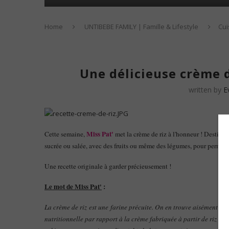
Home
UNTIBEBE FAMILY | Famille & Lifestyle
Cui
Une délicieuse crème d
written by
E
Miss Pat'
Cette semaine,
met la crème de riz à l'honneur ! Destinée
sucrée ou salée, avec des fruits ou même des légumes, pour permettr
Une recette originale à garder précieusement !
Le mot de Miss Pat'
:
La crème de riz est une farine précuite. On en trouve aisément à p
nutritionnelle par rapport à la crème fabriquée à partir de riz bla