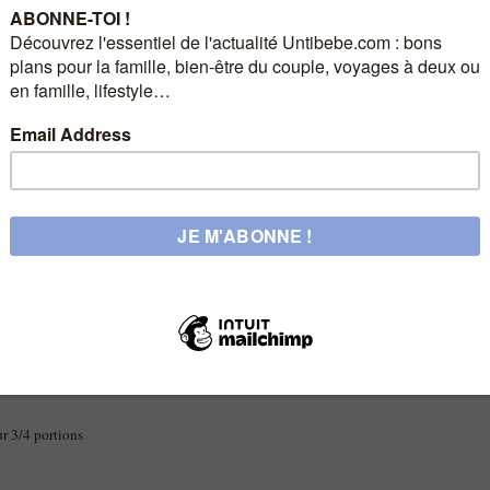
ez une suggestion de recette salée à base de betterave rouge, puis de recette
 6 mois à cause des risques d'allergie.
com
*
me de riz
*
artir de 6 mois
*
r 3/4 portions