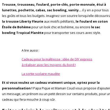
Trousse, trousseau, foulard, porte-clés, porte-monnaie, étui à
lunettes, pochette, cabas, sac bowling, vanity…
il y en a pour tous
les goûts et tous les budgets. Imaginez son sourire lorsqu’elle découvrir
la trousse Liberty Fleurie
aux motifs pétillants,
le foulard en coton
Étoile de Bohème
pour un look chic et bohème, ou encore
le sac
bowling Tropical Planète
pour transporter ses cours avec style.
A lire aussi :
Cadeau pour la maîtresse : idée de DIY express
à réaliser avec les moyens du bord !
La sortie scolaire maudite
Et si vous voulez un cadeau vraiment unique, optez pour la
personnalisation !
Papa Pique et Maman Coud vous propose d’ajoute
un message, un prénom ou un petit dessin sur certains produits, pour u
cadeau qui fera mouche à coup sûr.