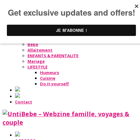
A PROPOS
Conception
Grossesse
Bébé
Allaitement
ENFANTS & PARENTALITE
Mariage
LIFESTYLE
Humeurs
Cuisine
Do it yourself
Contact