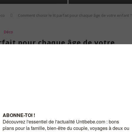
éco
Comment choisir le lit parfait pour chaque âge de votre enfant ?
Déco
rfait pour chaque âge de votre
nfant ?
ve
2 janvier 2025
Le lit n’est pas seulement un meuble, mais un espace où l’enfant se
écifiques en termes de confort, de sécurité et de design. Dans cet
oisir un lit enfant adapté à chaque étape de sa croissance
,
manière fonctionnelle avec des options comme une
armoire enfant
.
 tout-petits
lit est une étape importante. Un
lit enfant
adapté doit être bas pour