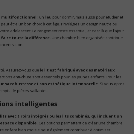
e multifonctionnel
: un lieu pour dormir, mais aussi pour étudier et
e peut être un bon choix à cet âge. Privilégiez un design neutre ou
otre adolescent. Le rangement reste essentiel, et c’est là que l’ajout
faire toute la différence.
Une chambre bien organisée contribue
oncentration.
orité. Assurez-vous que le
lit est fabriqué avec des matériaux
ections anti-chute sont essentiels pour les jeunes enfants. Pour les
our sa robustesse et son esthétique intemporelle.
Si vous optez
xempts de pièces saillantes.
ions intelligentes
 lits avec tiroirs intégrés ou les lits combinés, qui incluent un
’espace disponible.
Ces options permettent de créer une chambre
oire enfant bien choisie peut également contribuer à optimiser