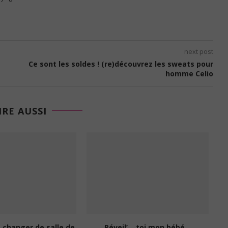
next post
Ce sont les soldes ! (re)découvrez les sweats pour
homme Celio
IRE AUSSI
s changer de salle de
Réveil’… toi mon bébé…