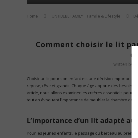
Home
UNTIBEBE FAMILY | Famille & Lifestyle
D
Comment choisir le lit pa
e
written by
E
Choisir un lit pour son enfant est une décision importante. 
repose, rêve et grandit. Chaque âge apporte des besoins sp
article, nous allons examiner les critères essentiels pour
ch
tout en évoquant l’importance de meubler la chambre de 
L’importance d’un lit adapté aux
Pour les jeunes enfants, le passage du berceau au premier 