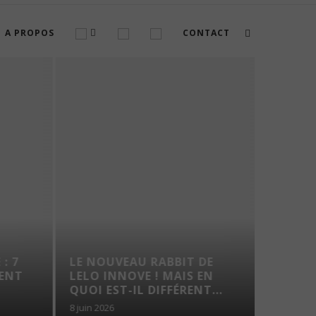
A PROPOS
CONTACT
: 7
LE NOUVEAU RABBIT DE
VOYAG
ENT
LELO INNOVE ! MAIS EN
TROUS
QUOI EST-IL DIFFÉRENT...
8 juin 2026
7 août 202