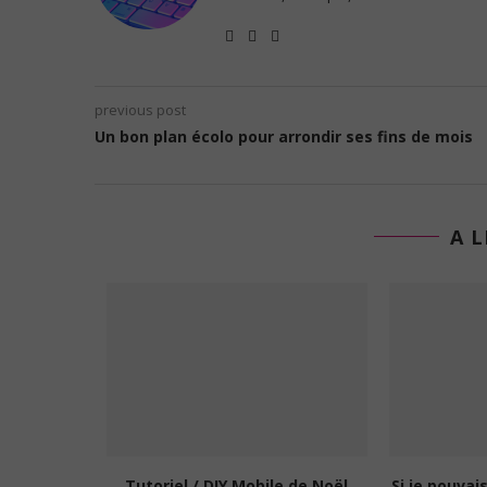
previous post
Un bon plan écolo pour arrondir ses fins de mois
A L
e écolo, 6
Tutoriel / DIY Mobile de Noël
Si je pouvai