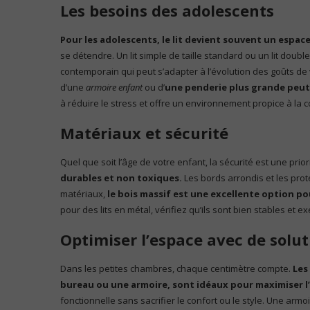
Les besoins des adolescents
Pour les adolescents, le lit devient souvent un espac
se détendre. Un lit simple de taille standard ou un lit doubl
contemporain qui peut s’adapter à l’évolution des goûts de v
d’une
armoire enfant
ou d’
une penderie plus grande peut 
à réduire le stress et offre un environnement propice à la c
Matériaux et sécurité
Quel que soit l’âge de votre enfant, la sécurité est une pri
durables et non toxiques.
Les bords arrondis et les prot
matériaux,
le bois massif est une excellente option p
pour des lits en métal, vérifiez qu’ils sont bien stables et e
Optimiser l’espace avec de solut
Dans les petites chambres, chaque centimètre compte.
Les
bureau ou une armoire, sont idéaux pour maximiser l
fonctionnelle sans sacrifier le confort ou le style. Une arm