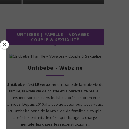
UNTIBEBE | FAMILLE – VOYAGES –
COUPLE & SEXUALITÉ
Untibebe - Webzine
Untibebe
, c’est
LE webzine
qui parle de la vraie vie de
famille, la vraie vie de couple et la parentalité réelle...
sans mensonges, sans bullshit, après les premières
années. Depuis 2010, il a évolué avec nous, avec vous.
Ici, Untibebe parle de la vraie vie de famille : le couple
après les enfants, le désir qui change, la charge
mentale, les crises, les reconstructions...