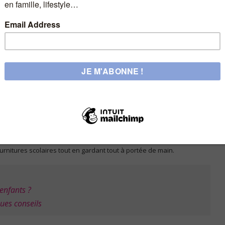
olutifs, qui grandissent avec l’enfant, sont une excellente
ais aussi une certaine longévité, évitant ainsi de devoir remplacer le
ir un matelas confortable et ferme
, qui soutient correctement la
ypoallergéniques et respirants pour garantir un sommeil sain et
s en primaire
t. Pour les enfants d’âge scolaire, un lit plus spacieux devient
ont des solutions populaires, surtout si la chambre est
optimiser la pièce en libérant de l’espace pour un bureau ou une aire
nt de penser au rangement.
Une
armoire enfant
bien conçue peut
 étagères réglables et des tiroirs intégrés sont particulièrement
urnitures scolaires tout en gardant tout à portée de main.
enfants ?
ues conseils