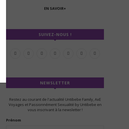
EN SAVOIR+
SUIVEZ-NOUS !
NEWSLETTER
Restez au courant de l'actualité Untibebe Family, AxE
Voyages et Passionnément Sexualité by Untibebe en
vous inscrivant à la newsletter !
Prénom