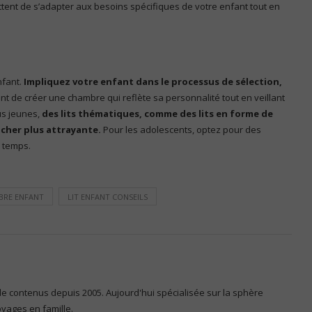
ent de s’adapter aux besoins spécifiques de votre enfant tout en
nfant.
Impliquez votre enfant dans le processus de sélection,
 de créer une chambre qui reflète sa personnalité tout en veillant
us jeunes,
des lits thématiques, comme des lits en forme de
cher plus attrayante.
Pour les adolescents, optez pour des
u temps.
BRE ENFANT
LIT ENFANT CONSEILS
 de contenus depuis 2005. Aujourd'hui spécialisée sur la sphère
voyages en famille.