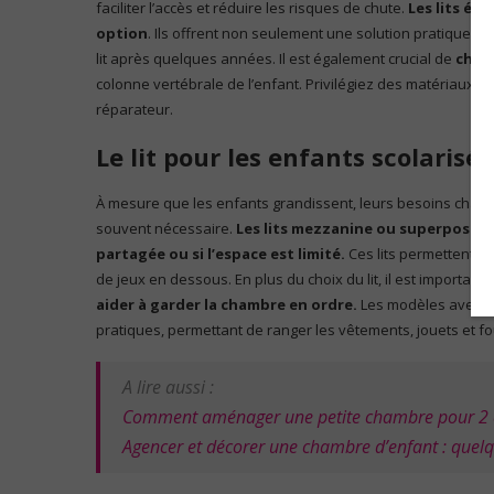
faciliter l’accès et réduire les risques de chute.
Les lits év
option
. Ils offrent non seulement une solution pratique, m
lit après quelques années. Il est également crucial de
chois
colonne vertébrale de l’enfant. Privilégiez des matériaux h
réparateur.
Le lit pour les enfants scolarisé
À mesure que les enfants grandissent, leurs besoins changen
souvent nécessaire.
Les lits mezzanine ou superposés s
partagée ou si l’espace est limité.
Ces lits permettent d’
de jeux en dessous. En plus du choix du lit, il est importa
aider à garder la chambre en ordre.
Les modèles avec des
pratiques, permettant de ranger les vêtements, jouets et fo
A lire aussi :
Comment aménager une petite chambre pour 2 
Agencer et décorer une chambre d’enfant : quelq