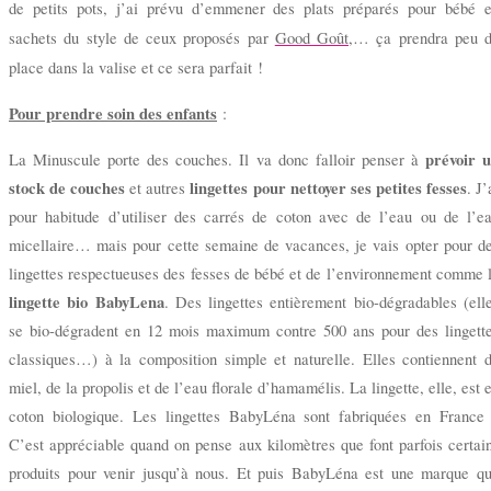
de petits pots, j’ai prévu d’emmener des plats préparés pour bébé 
sachets du style de ceux proposés par
Good Goût
,… ça prendra peu 
place dans la valise et ce sera parfait !
Pour prendre soin des enfants
:
prévoir 
La Minuscule
porte des couches. Il va donc falloir penser à
stock de couches
lingettes pour nettoyer ses petites fesses
et autres
. J’
pour habitude d’utiliser des carrés de coton avec de l’eau ou de l’e
micellaire… mais pour cette semaine de vacances, je vais opter pour d
lingettes respectueuses des fesses de bébé et de l’environnement comme 
lingette bio BabyLena
. Des lingettes entièrement bio-dégradables (ell
se bio-dégradent en 12 mois maximum contre 500 ans pour des lingett
classiques…) à la composition simple et naturelle. Elles contiennent 
miel, de la propolis et de l’eau florale d’hamamélis. La lingette, elle, est 
coton biologique. Les lingettes BabyLéna sont fabriquées en France
C’est appréciable quand on pense aux kilomètres que font parfois certai
produits pour venir jusqu’à nous. Et puis BabyLéna est une marque q