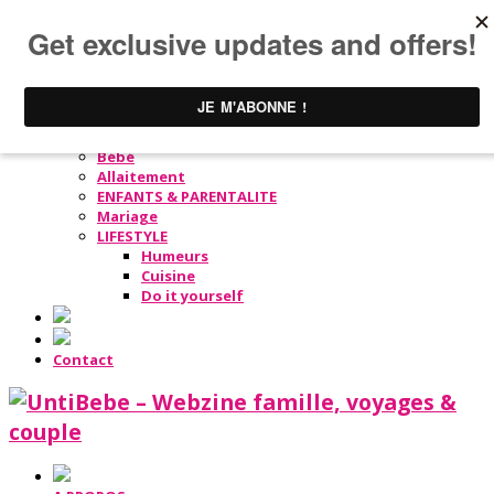
A PROPOS
Conception
Grossesse
Bébé
Allaitement
ENFANTS & PARENTALITE
Mariage
LIFESTYLE
Humeurs
Cuisine
Do it yourself
Contact