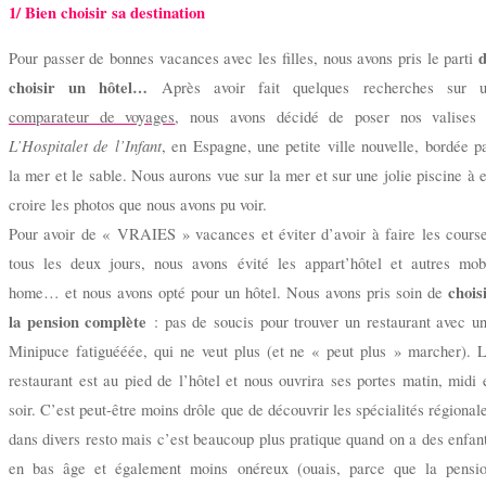
1/ Bien choisir sa destination
d
Pour passer de bonnes vacances avec les filles, nous avons pris le parti
choisir un hôtel
…
Après avoir fait quelques recherches sur 
comparateur de voyages
, nous avons décidé de poser nos valises
L’Hospitalet de l’Infant
, en Espagne, une petite ville nouvelle, bordée p
la mer et le sable. Nous aurons vue sur la mer et sur une jolie piscine à 
croire les photos que nous avons pu voir.
Pour avoir de « VRAIES » vacances et éviter d’avoir à faire les cours
tous les deux jours, nous avons évité les appart’hôtel et autres mob
chois
home… et nous avons opté pour un hôtel. Nous avons pris soin de
la pension complète
: pas de soucis pour trouver un restaurant avec u
Minipuce fatiguééée, qui ne veut plus (et ne « peut plus » marcher). 
restaurant est au pied de l’hôtel et nous ouvrira ses portes matin, midi 
soir. C’est peut-être moins drôle que de découvrir les spécialités régional
dans divers resto mais c’est beaucoup plus pratique quand on a des enfan
en bas âge et également moins onéreux (ouais, parce que la pensi