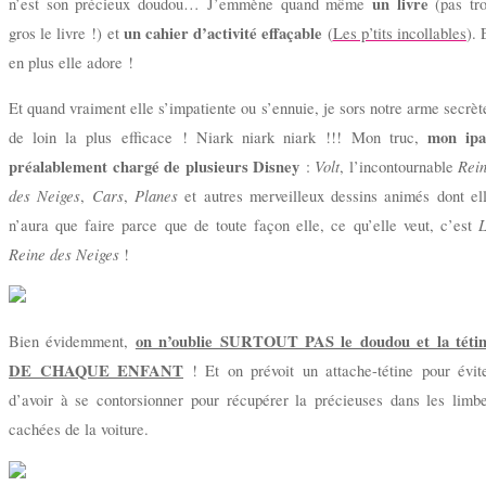
un livre
n’est son précieux doudou… J’emmène quand même
(pas tr
un cahier d’activité effaçable
gros le livre !) et
(
Les p’tits incollables
). 
en plus elle adore !
Et quand vraiment elle s’impatiente ou s’ennuie, je sors notre arme secrèt
mon ip
de loin la plus efficace ! Niark niark niark !!! Mon truc,
préalablement chargé de plusieurs Disney
Volt
Rei
:
, l’incontournable
des Neiges
Cars
Planes
,
,
et autres merveilleux dessins animés dont el
n’aura que faire parce que de toute façon elle, ce qu’elle veut, c’est
Reine des Neiges
!
on n’oublie SURTOUT PAS le doudou et la téti
Bien évidemment,
DE CHAQUE ENFANT
! Et on prévoit un attache-tétine pour évit
d’avoir à se contorsionner pour récupérer la précieuses dans les limb
cachées de la voiture.