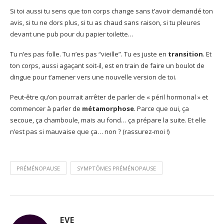
Si toi aussi tu sens que ton corps change sans t’avoir demandé ton
avis, si tu ne dors plus, si tu as chaud sans raison, si tu pleures
devant une pub pour du papier toilette…
Tu n’es pas folle. Tu n’es pas “vieille”. Tu es juste en
transition
. Et
ton corps, aussi agaçant soit-il, est en train de faire un boulot de
dingue pour t’amener vers une nouvelle version de toi.
Peut-être qu’on pourrait arrêter de parler de « péril hormonal » et
commencer à parler de
métamorphose
. Parce que oui, ça
secoue, ça chamboule, mais au fond… ça prépare la suite. Et elle
n’est pas si mauvaise que ça… non ? (rassurez-moi !)
PRÉMÉNOPAUSE
SYMPTÔMES PRÉMÉNOPAUSE
EVE