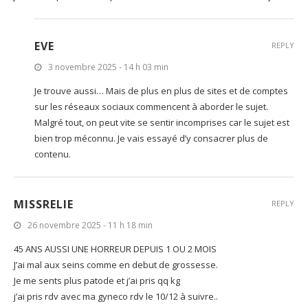
EVE
REPLY
3 novembre 2025 - 14 h 03 min
Je trouve aussi… Mais de plus en plus de sites et de comptes
sur les réseaux sociaux commencent à aborder le sujet.
Malgré tout, on peut vite se sentir incomprises car le sujet est
bien trop méconnu. Je vais essayé d’y consacrer plus de
contenu.
MISSRELIE
REPLY
26 novembre 2025 - 11 h 18 min
45 ANS AUSSI UNE HORREUR DEPUIS 1 OU 2 MOIS
J’ai mal aux seins comme en debut de grossesse.
Je me sents plus patode et j’ai pris qq kg
j’ai pris rdv avec ma gyneco rdv le 10/12 à suivre..