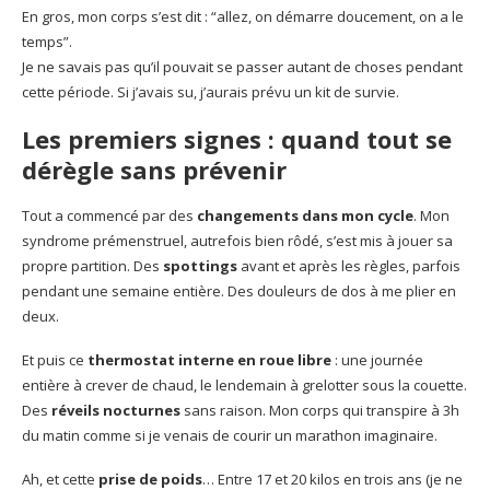
En gros, mon corps s’est dit : “allez, on démarre doucement, on a le
temps”.
Je ne savais pas qu’il pouvait se passer autant de choses pendant
cette période. Si j’avais su, j’aurais prévu un kit de survie.
Les premiers signes : quand tout se
dérègle sans prévenir
Tout a commencé par des
changements dans mon cycle
. Mon
syndrome prémenstruel, autrefois bien rôdé, s’est mis à jouer sa
propre partition. Des
spottings
avant et après les règles, parfois
pendant une semaine entière. Des douleurs de dos à me plier en
deux.
Et puis ce
thermostat interne en roue libre
: une journée
entière à crever de chaud, le lendemain à grelotter sous la couette.
Des
réveils nocturnes
sans raison. Mon corps qui transpire à 3h
du matin comme si je venais de courir un marathon imaginaire.
Ah, et cette
prise de poids
… Entre 17 et 20 kilos en trois ans (je ne