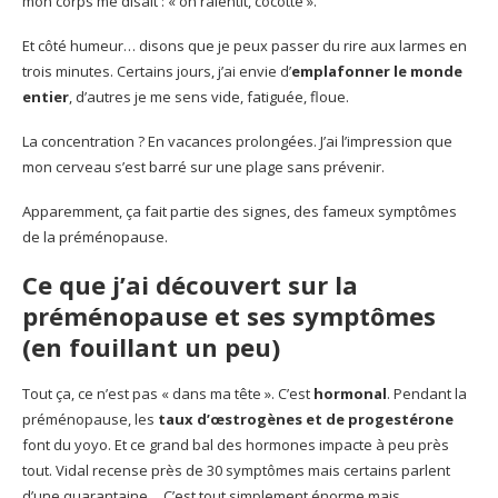
mon corps me disait : « on ralentit, cocotte ».
Et côté humeur… disons que je peux passer du rire aux larmes en
trois minutes. Certains jours, j’ai envie d’
emplafonner le monde
entier
, d’autres je me sens vide, fatiguée, floue.
La concentration ? En vacances prolongées. J’ai l’impression que
mon cerveau s’est barré sur une plage sans prévenir.
Apparemment, ça fait partie des signes, des fameux symptômes
de la préménopause.
Ce que j’ai découvert sur la
préménopause et ses symptômes
(en fouillant un peu)
Tout ça, ce n’est pas « dans ma tête ». C’est
hormonal
. Pendant la
préménopause, les
taux d’œstrogènes et de progestérone
font du yoyo. Et ce grand bal des hormones impacte à peu près
tout. Vidal recense près de 30 symptômes mais certains parlent
d’une quarantaine… C’est tout simplement énorme mais,