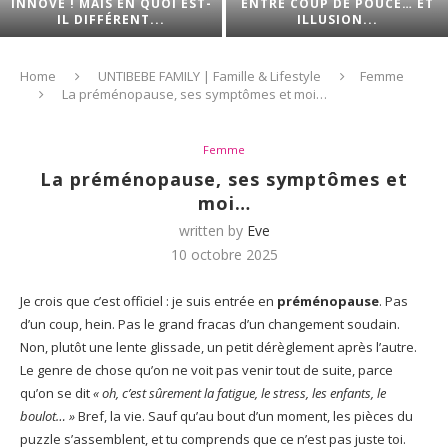
INNOVE ! MAIS EN QUOI EST-
ENTRE COUP DE POUCE… ET
IL DIFFÉRENT...
ILLUSION...
Home
UNTIBEBE FAMILY | Famille & Lifestyle
Femme
La préménopause, ses symptômes et moi…
Femme
La préménopause, ses symptômes et
moi…
written by
Eve
10 octobre 2025
Je crois que c’est officiel : je suis entrée en
préménopause
. Pas
d’un coup, hein. Pas le grand fracas d’un changement soudain.
Non, plutôt une lente glissade, un petit dérèglement après l’autre.
Le genre de chose qu’on ne voit pas venir tout de suite, parce
qu’on se dit
« oh, c’est sûrement la fatigue, le stress, les enfants, le
boulot… »
Bref, la vie. Sauf qu’au bout d’un moment, les pièces du
puzzle s’assemblent, et tu comprends que ce n’est pas juste toi.