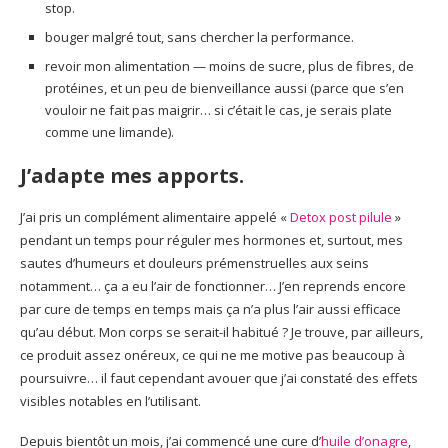
stop.
bouger malgré tout, sans chercher la performance.
revoir mon alimentation — moins de sucre, plus de fibres, de
protéines, et un peu de bienveillance aussi (parce que s’en
vouloir ne fait pas maigrir… si c’était le cas, je serais plate
comme une limande).
J’adapte mes apports.
J’ai pris un complément alimentaire appelé «
Detox post pilule
»
pendant un temps pour réguler mes hormones et, surtout, mes
sautes d’humeurs et douleurs prémenstruelles aux seins
notamment… ça a eu l’air de fonctionner… J’en reprends encore
par cure de temps en temps mais ça n’a plus l’air aussi efficace
qu’au début. Mon corps se serait-il habitué ? Je trouve, par ailleurs,
ce produit assez onéreux, ce qui ne me motive pas beaucoup à
poursuivre… il faut cependant avouer que j’ai constaté des effets
visibles notables en l’utilisant.
Depuis bientôt un mois, j’ai commencé une cure d’
huile d’onagre
,