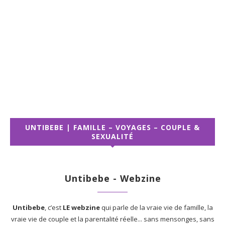
UNTIBEBE | FAMILLE – VOYAGES – COUPLE &
SEXUALITÉ
Untibebe - Webzine
Untibebe
, c’est
LE webzine
qui parle de la vraie vie de famille, la
vraie vie de couple et la parentalité réelle... sans mensonges, sans