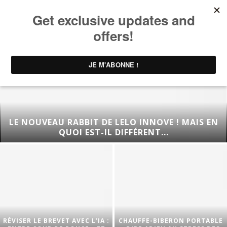
LE NOUVEAU RABBIT DE LELO INNOVE ! MAIS EN
QUOI EST-IL DIFFÉRENT...
RÉVISER LE BREVET AVEC L’IA :
CHAUFFE-BIBERON PORTABLE