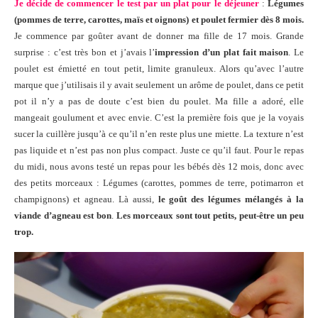
Je décide de commencer le test par un plat pour le déjeuner
:
Légumes
(pommes de terre, carottes, maïs et oignons) et poulet fermier dès 8 mois.
Je commence par goûter avant de donner ma fille de 17 mois. Grande
surprise : c’est très bon et j’avais l’
impression d’un plat fait maison
. Le
poulet est émietté en tout petit, limite granuleux. Alors qu’avec l’autre
marque que j’utilisais il y avait seulement un arôme de poulet, dans ce petit
pot il n’y a pas de doute c’est bien du poulet. Ma fille a adoré, elle
mangeait goulument et avec envie. C’est la première fois que je la voyais
sucer la cuillère jusqu’à ce qu’il n’en reste plus une miette. La texture n’est
pas liquide et n’est pas non plus compact. Juste ce qu’il faut. Pour le repas
du midi, nous avons testé un repas pour les bébés dès 12 mois, donc avec
des petits morceaux : Légumes (carottes, pommes de terre, potimarron et
champignons) et agneau. Là aussi,
le goût des légumes mélangés à la
viande d’agneau est bon
.
Les morceaux sont tout petits, peut-être un peu
trop.