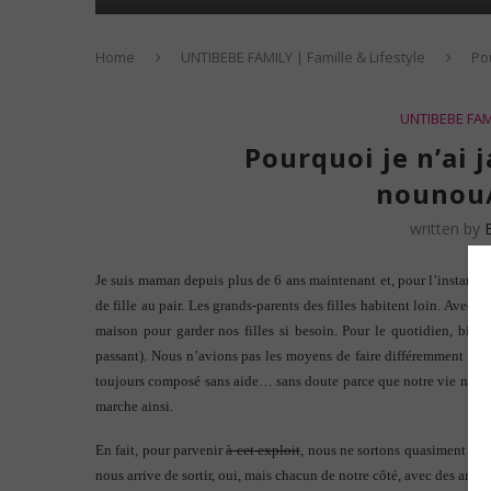
Home
UNTIBEBE FAMILY | Famille & Lifestyle
Po
UNTIBEBE FAMI
Pourquoi je n’ai 
nounou/
written by
Je suis maman depuis plus de 6 ans maintenant et, pour l’instant, 
de fille au pair. Les grands-parents des filles habitent loin. Avec
maison pour garder nos filles si besoin.
Pour le quotidien, bien 
passant). Nous n’avions pas les moyens de faire différemment avec
toujours composé sans aide… sans doute parce que notre vie nous 
marche ainsi.
En fait, pour parvenir
à cet exploit
, nous ne sortons quasiment jama
nous arrive de sortir, oui, mais chacun de notre côté, avec des ami