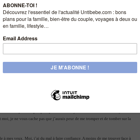
doute comme ça parce que, eux aussi, ont des enfants.
l’instant fonctionne bien… mais jusqu’à quand ?
lée sur un banc, à côté de la nounou des copines jumelles d’Emma. Une fille
très sérieuse, attentionnée et pleine d’énergie… Je la voyais oeuvrer avec les
a tête m’a d’ailleurs soufflé que si je devais avoir une nounou, je la voudrais
unou, c’est pour une raison précise.
e nounou. Notre mode de vie s’adapte finalement à nos filles bien plus, peut-
 sorte que ça marche ainsi, privilégiant notre rôle de parents à notre rôle de
 me fait toujours un peu peur je dois dire. Il y a des nounous et des babysitters
Et moi, je ne vous cache pas que j’aurais peur de me tromper et de tomber sur la
e à mes yeux. Moi, j’ai du mal à faire confiance. A moins de me trouver face à