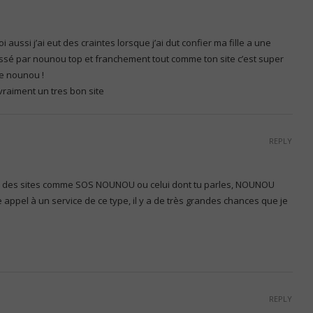
oi aussi j’ai eut des craintes lorsque j’ai dut confier ma fille a une
passé par nounou top et franchement tout comme ton site c’est super
re nounou !
 vraiment un tres bon site
REPLY
ue des sites comme SOS NOUNOU ou celui dont tu parles, NOUNOU
ire appel à un service de ce type, il y a de très grandes chances que je
REPLY