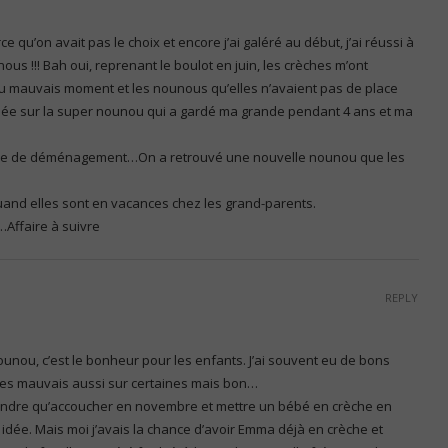
 qu’on avait pas le choix et encore j’ai galéré au début, j’ai réussi à
us !!! Bah oui, reprenant le boulot en juin, les crèches m’ont
au mauvais moment et les nounous qu’elles n’avaient pas de place
ée sur la super nounou qui a gardé ma grande pendant 4 ans et ma
se de déménagement…On a retrouvé une nouvelle nounou que les
uand elles sont en vacances chez les grand-parents.
…Affaire à suivre
REPLY
nou, c’est le bonheur pour les enfants. J’ai souvent eu de bons
des mauvais aussi sur certaines mais bon…
prendre qu’accoucher en novembre et mettre un bébé en crèche en
idée. Mais moi j’avais la chance d’avoir Emma déjà en crèche et