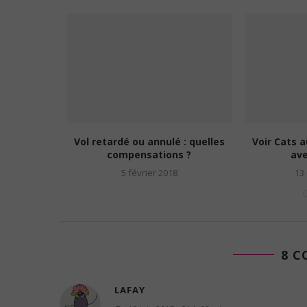
nces de
Vol retardé ou annulé : quelles
Voir Cats 
 un...
compensations ?
ave
15
5 février 2018
13
8 
LAFAY