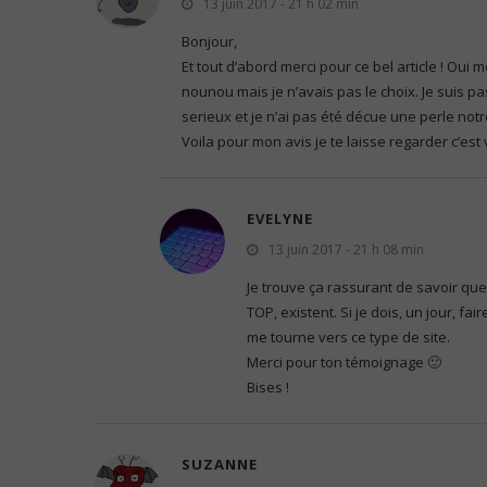
13 juin 2017 - 21 h 02 min
Bonjour,
Et tout d’abord merci pour ce bel article ! Oui m
nounou mais je n’avais pas le choix. Je suis 
serieux et je n’ai pas été décue une perle not
Voila pour mon avis je te laisse regarder c’est
EVELYNE
13 juin 2017 - 21 h 08 min
Je trouve ça rassurant de savoir q
TOP, existent. Si je dois, un jour, fa
me tourne vers ce type de site.
Merci pour ton témoignage 🙂
Bises !
SUZANNE