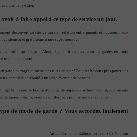
lles à une baby-sitter.
voir à faire appel à ce type de service un jour.
emment découvert un site de mise en relation entre parents et nounous :
sos-
ent, rapidement et gratuitement une super nounou.
s les profils qu’il reçoit. Ainsi, il garantit au maximum les gardes en toute
ce totalement gratuit.
n garde partagée et même des filles au pair ! Pour les besoins plus ponctuels
 assez complète et répond à un large éventail de besoins.
blog). Si un jour le besoin d’une garde imprévue se faisait sentir, cela rassure
dernières options, vient de quitter Paris pour le sud de la France…
 type de mode de garde ? Vous accordez facilement
Article écrit en collaboration avec SOS-Nounou