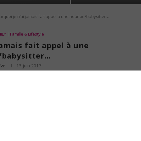
urquoi je n’ai jamais fait appel à une nounou/babysitter…
LY | Famille & Lifestyle
jamais fait appel à une
babysitter…
Eve
13 juin 2017
nous avons réussi à nous passer de nounou, de babysitter, de garde partagée et
 ça, nous n’avons pas spécialement d’amis ou connaissances assez proches de la
sûr, nous faisions appel aux services d’une crèche (vraiment top soit dit en
 2 activités professionnelles. Pour les autres moments, j
usqu’ici, nous avons
le permet… ou peut-être simplement parce que nous faisons en sorte que cela
is en amoureux (sauf les rares fois où mes beaux-parents sont à la maison). Il
s à nous et rien qu’à nous. Nos amis communs, nous les invitons généralement à