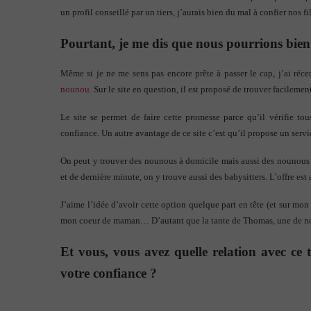
un profil conseillé par un tiers, j’aurais bien du mal à confier nos fi
Pourtant, je me dis que nous pourrions bien a
Même si je ne me sens pas encore prête à passer le cap, j’ai réc
nounou
. Sur le site en question, il est proposé de trouver facilem
Le site se permet de faire cette promesse parce qu’il vérifie tou
confiance. Un autre avantage de ce site c’est qu’il propose un servi
On peut y trouver des nounous à domicile mais aussi des nounous e
et de dernière minute, on y trouve aussi des babysitters. L’offre est
J’aime l’idée d’avoir cette option quelque part en tête (et sur mon 
mon coeur de maman… D’autant que la tante de Thomas, une de nos 
Et vous, vous avez quelle relation avec ce
votre confiance ?