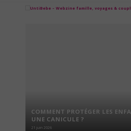
NS
COMMENT PROTÉGER LES ENF
NFANTS
UNE CANICULE ?
21 juin 2026