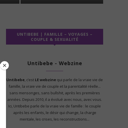
UNTIBEBE | FAMILLE – VOYAGES –
COUPLE & SEXUALITÉ
Untibebe - Webzine
Untibebe
, c’est
LE webzine
qui parle de la vraie vie de
famille, la vraie vie de couple et la parentalité réelle...
sans mensonges, sans bullshit, après les premières
années. Depuis 2010, il a évolué avec nous, avec vous.
Ici, Untibebe parle de la vraie vie de famille : le couple
après les enfants, le désir qui change, la charge
mentale, les crises, les reconstructions...