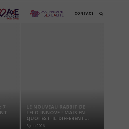
CONTACT
: 7
LE NOUVEAU RABBIT DE
VOYAG
ENT
LELO INNOVE ! MAIS EN
TROUS
QUOI EST-IL DIFFÉRENT...
8 juin 2026
7 août 202