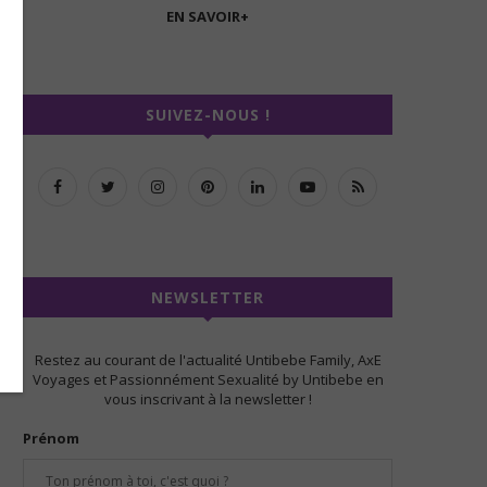
EN SAVOIR+
SUIVEZ-NOUS !
NEWSLETTER
Restez au courant de l'actualité Untibebe Family, AxE
Voyages et Passionnément Sexualité by Untibebe en
vous inscrivant à la newsletter !
Prénom