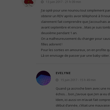
13 juin 2017 - 21 h 09 min
J’ai opté pour une nounou tout simplement parce
obtenir un RDV après avoir téléphoné à 9 nouno
clairement fait comprendre que j’accouchais 
avant septembre et encore…Mais je suis tomb
deuxième pendant 1 an.
On a malheureusement du changer pour cau
filles adorent !
Pour les sorties en amoureux, on en profite q
Là on envisage de passer par une baby-sitter
EVELYNE
15 juin 2017 - 15 h 49 min
Quand ça accroche bien avec une nou
échos… bon, j’avoue que j’en ai eu 
Idem, ici aussi on m’avait fait com
début d’année, c’était une mauvaise 