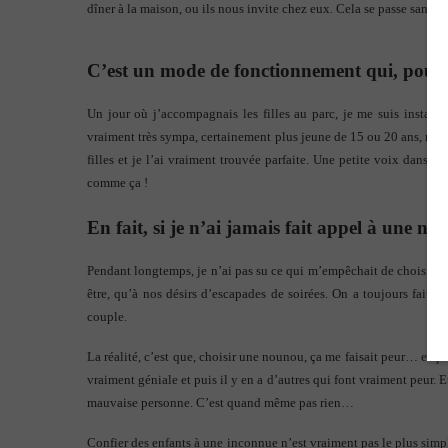
dîner à la maison, ou ils nous invite chez eux. Cela se passe sans 
C’est un mode de fonctionnement qui, pour 
Un jour où j’accompagnais les filles au parc, je me suis instal
vraiment très sympa, certainement plus jeune de 15 ou 20 ans, mais 
filles et je l’ai vraiment trouvée parfaite. Une petite voix dans m
comme ça !
En fait, si je n’ai jamais fait appel à une no
Pendant longtemps, je n’ai pas su ce qui m’empêchait de choisir un
être, qu’à nos désirs d’escapades de soirées. On a toujours fait en
couple.
La réalité, c’est que, choisir une nounou, ça me faisait peur… et ça
vraiment géniale et puis il y en a d’autres qui font vraiment peur. 
mauvaise personne. C’est quand même pas rien…
Confier des enfants à une inconnue n’est vraiment pas le plus simpl