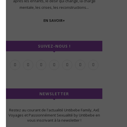
après les enfants, le désir qui change, la charge
mentale, les crises, les reconstructions...
EN SAVOIR+
SUIVEZ-NOUS !
NEWSLETTER
Restez au courant de l'actualité Untibebe Family, AxE
Voyages et Passionnément Sexualité by Untibebe en
vous inscrivant à la newsletter !