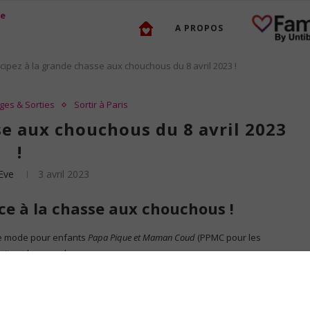
A PROPOS
icipez à la grande chasse aux chouchous du 8 avril 2023 !
es & Sorties
Sortir à Paris
se aux chouchous du 8 avril 2023
!
Eve
3 avril 2023
ce à la chasse aux chouchous !
 de mode pour enfants
Papa Pique et Maman Coud
(PPMC pour les
tits et les grands.