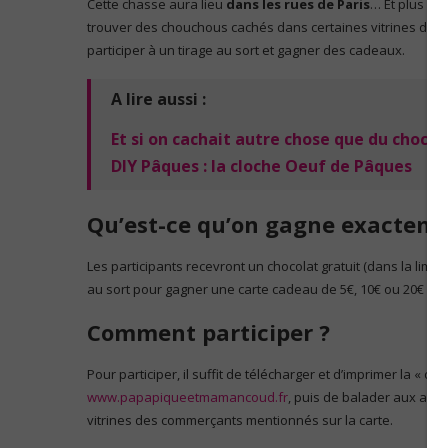
Cette chasse aura lieu
dans les rues de Paris
… Et plus pré
trouver des chouchous cachés dans certaines vitrines de c
participer à un tirage au sort et gagner des cadeaux.
A lire aussi :
Et si on cachait autre chose que du chocol
DIY Pâques : la cloche Oeuf de Pâques
Qu’est-ce qu’on gagne exacteme
Les participants recevront un chocolat gratuit (dans la limit
au sort pour gagner une carte cadeau de 5€, 10€ ou 20€ à ut
Comment participer ?
Pour participer, il suffit de télécharger et d’imprimer la « c
www.papapiqueetmamancoud.fr
, puis de balader aux ale
vitrines des commerçants mentionnés sur la carte.