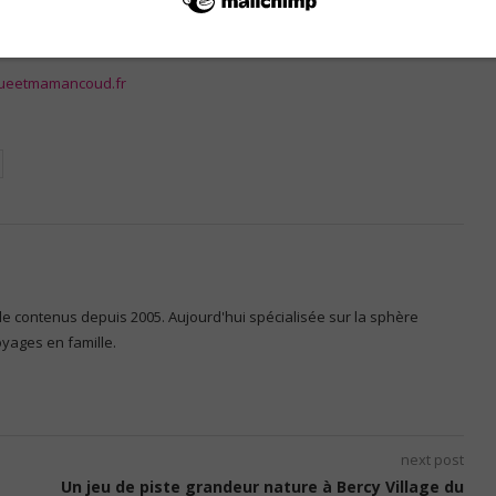
ent se rendre dans la boutique PPMC pour présenter leur carte de
sort.
ueetmamancoud.fr
 de contenus depuis 2005. Aujourd'hui spécialisée sur la sphère
voyages en famille.
next post
Un jeu de piste grandeur nature à Bercy Village du