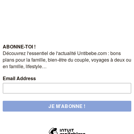
cisément dans les vitrines voisines de celle de PPMC. Elle consiste à
ommerçants partenaires et d’indiquer leurs couleurs pour pouvoir
at pour Pâques ?
nt ?
e des stocks disponibles). Ils pourront également participer à un tirage
iliser dans leur boutique préférée.
arte de chasse aux chouchous » sur le site
ntours de la boutique PPMC pour repérer les chouchous dans les