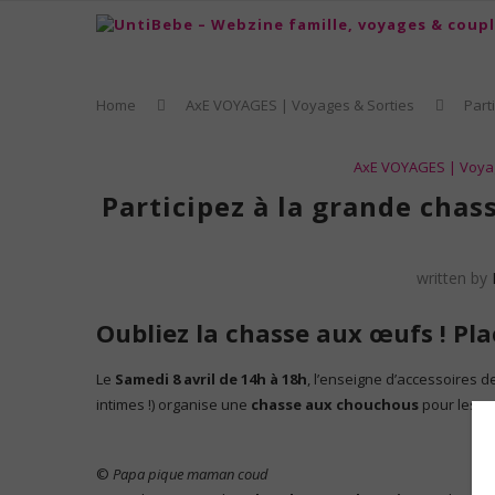
Home
AxE VOYAGES | Voyages & Sorties
Part
AxE VOYAGES | Voyag
Participez à la grande chas
written by
Oubliez la chasse aux œufs ! Pla
Le
Samedi 8 avril de 14h à 18h
, l’enseigne d’accessoires
intimes !) organise une
chasse aux chouchous
pour les pe
©
Papa pique maman coud