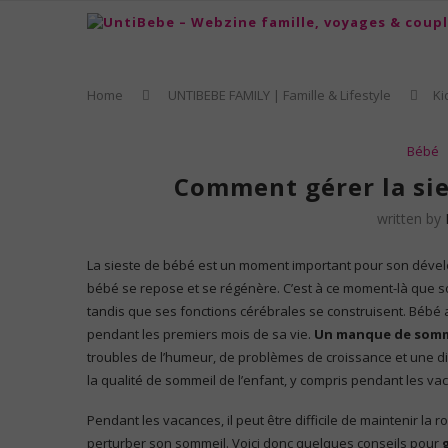
Home
UNTIBEBE FAMILY | Famille & Lifestyle
Ki
Bébé
Comment gérer la sie
written by
La sieste de bébé est un moment important pour son dévelo
bébé se repose et se régénère. C’est à ce moment-là que 
tandis que ses fonctions cérébrales se construisent. Bébé
pendant les premiers mois de sa vie.
Un manque de sommei
troubles de l’humeur, de problèmes de croissance et une dim
la qualité de sommeil de l’enfant, y compris pendant les va
Pendant les vacances, il peut être difficile de maintenir l
perturber son sommeil. Voici donc quelques conseils pour