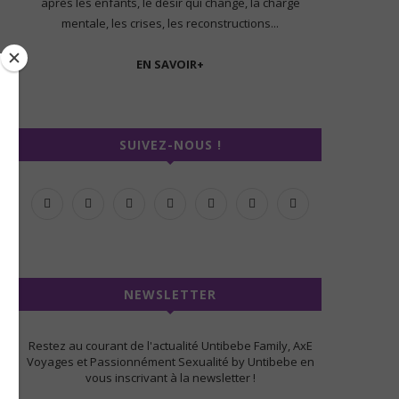
après les enfants, le désir qui change, la charge
mentale, les crises, les reconstructions...
EN SAVOIR+
SUIVEZ-NOUS !
NEWSLETTER
Restez au courant de l'actualité Untibebe Family, AxE
Voyages et Passionnément Sexualité by Untibebe en
vous inscrivant à la newsletter !