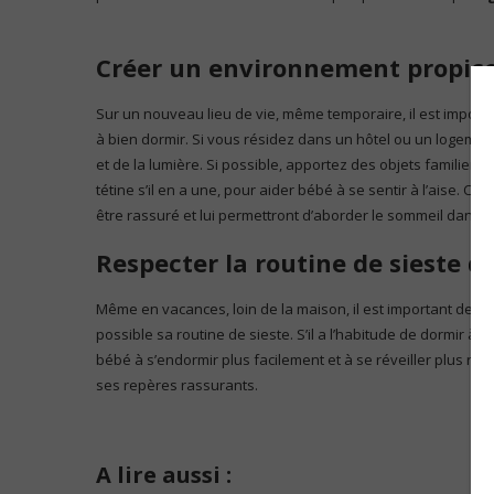
Créer un environnement propic
Sur un nouveau lieu de vie, même temporaire, il est impor
à bien dormir. Si vous résidez dans un hôtel ou un logemen
et de la lumière. Si possible, apportez des objets familiers 
tétine s’il en a une, pour aider bébé à se sentir à l’aise. Ce
être rassuré et lui permettront d’aborder le sommeil dans des
Respecter la routine de sieste d
Même en vacances, loin de la maison, il est important de s
possible sa routine de sieste. S’il a l’habitude de dormir à
bébé à s’endormir plus facilement et à se réveiller plus rep
ses repères rassurants.
A lire aussi :