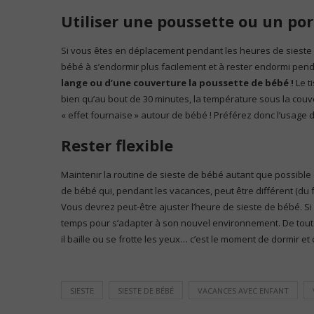
Utiliser une poussette ou un por
Si vous êtes en déplacement pendant les heures de sieste 
bébé à s’endormir plus facilement et à rester endormi pend
lange ou d’une couverture la poussette de bébé !
Le t
bien qu’au bout de 30 minutes, la température sous la couv
« effet fournaise » autour de bébé ! Préférez donc l’usage d
Rester flexible
Maintenir la routine de sieste de bébé autant que possible 
de bébé qui, pendant les vacances, peut être différent (du f
Vous devrez peut-être ajuster l’heure de sieste de bébé. Si
temps pour s’adapter à son nouvel environnement. De toute f
il baille ou se frotte les yeux… c’est le moment de dormir et 
SIESTE
SIESTE DE BÉBÉ
VACANCES AVEC ENFANT