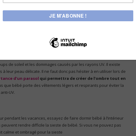
oisir ?
de temps à l’extérieur. Il ne faut donc pas négliger de protéger
oups de soleil et les dommages causés par les rayons UV. Il existe
 leur peau délicate. Il ne faut donc pas hésiter à en utiliser lors de
rtance d’un parasol
qui permettra de créer de l’ombre tout en
s que bébé porte des vêtements légers et respirants pour éviter la
anti-UV.
eur pendant les vacances, essayez de faire dormir bébé à l’intérieur
rs peuvent rendre difficile la sieste de bébé. Si vous ne pouvez pas
oit calme et ombragé pour la sieste