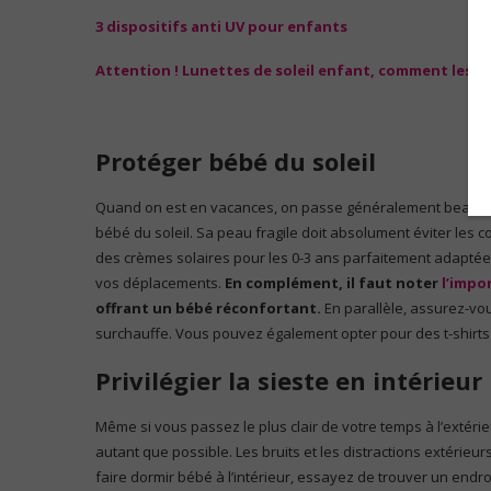
3 dispositifs anti UV pour enfants
Attention ! Lunettes de soleil enfant, comment les ch
Protéger bébé du soleil
Quand on est en vacances, on passe généralement beaucoup 
bébé du soleil. Sa peau fragile doit absolument éviter les c
des crèmes solaires pour les 0-3 ans parfaitement adaptées à
vos déplacements.
En complément, il faut noter
l’impo
offrant un bébé réconfortant.
En parallèle, assurez-vou
surchauffe. Vous pouvez également opter pour des t-shirts 
Privilégier la sieste en intérieur
Même si vous passez le plus clair de votre temps à l’extéri
autant que possible. Les bruits et les distractions extérieu
faire dormir bébé à l’intérieur, essayez de trouver un endr