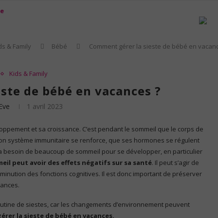
ds & Family
Bébé
Comment gérer la sieste de bébé en vacan
Kids & Family
ste de bébé en vacances ?
Eve
1 avril 2023
ppement et sa croissance. C’est pendant le sommeil que le corps de
son système immunitaire se renforce, que ses hormones se régulent
 a besoin de beaucoup de sommeil pour se développer, en particulier
l peut avoir des effets négatifs sur sa santé
. Il peut s’agir de
inution des fonctions cognitives. Il est donc important de préserver
cances.
a routine de siestes, car les changements d’environnement peuvent
gérer la sieste de bébé en vacances.