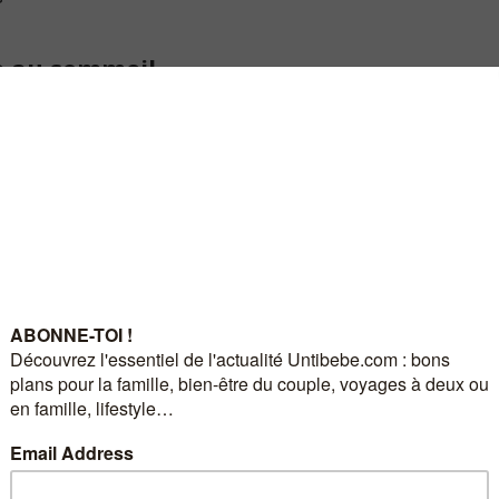
e au sommeil
tant de créer un environnement calme et confortable pour aider bébé
t de vacances, assurez-vous que la chambre soit bien isolée du bruit
de la maison, tels qu’un doudou dont il a l’habitude, sa gigoteuse et sa
s objets familiers vont lui donner des repères dont il a besoin pour
 conditions assez similaires à celles qu’il connait chez lui.
e bébé
uivre les habitudes de bébé. Essayez donc de suivre autant que
 des heures régulières, essayez de maintenir ce rythme. Cela aidera
osé, sans stress de l’inconnu. Là encore, c’est une façon de préserver