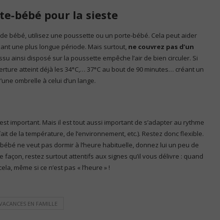
te-bébé pour la sieste
de bébé, utilisez une poussette ou un porte-bébé. Cela peut aider
ant une plus longue période. Mais surtout,
ne couvrez pas d’un
issu ainsi disposé sur la poussette empêche l’air de bien circuler. Si
erture atteint déjà les 34°C,… 37°C au bout de 90 minutes… créant un
’une ombrelle à celui d’un lange.
est important. Mais il est tout aussi important de s’adapter au rythme
ait de la température, de l’environnement, etc.). Restez donc flexible.
 bébé ne veut pas dormir à l’heure habituelle, donnez lui un peu de
açon, restez surtout attentifs aux signes qu’il vous délivre : quand
cela, même si ce n’est pas « l’heure » !
VACANCES EN FAMILLE