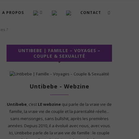
A PROPOS
CONTACT
ces ?
UNTIBEBE | FAMILLE – VOYAGES –
COUPLE & SEXUALITÉ
Untibebe - Webzine
Untibebe
, c’est
LE webzine
qui parle de la vraie vie de
famille, la vraie vie de couple et la parentalité réelle...
sans mensonges, sans bullshit, après les premières
années. Depuis 2010, il a évolué avec nous, avec vous.
Ici, Untibebe parle de la vraie vie de famille : le couple