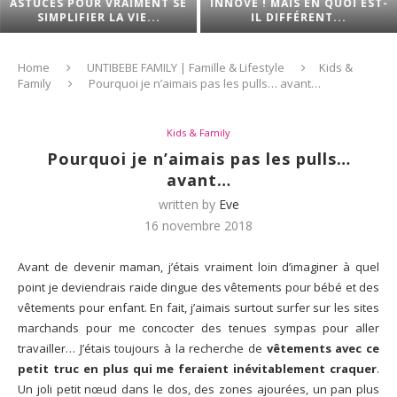
ASTUCES POUR VRAIMENT SE
INNOVE ! MAIS EN QUOI EST-
SIMPLIFIER LA VIE...
IL DIFFÉRENT...
Home
UNTIBEBE FAMILY | Famille & Lifestyle
Kids &
Family
Pourquoi je n’aimais pas les pulls… avant…
Kids & Family
Pourquoi je n’aimais pas les pulls…
avant…
written by
Eve
16 novembre 2018
Avant de devenir maman, j’étais vraiment loin d’imaginer à quel
point je deviendrais raide dingue des vêtements pour bébé et des
vêtements pour enfant. En fait, j’aimais surtout surfer sur les sites
marchands pour me concocter des tenues sympas pour aller
travailler… J’étais toujours à la recherche de
vêtements avec ce
petit truc en plus qui me feraient inévitablement craquer
.
Un joli petit nœud dans le dos, des zones ajourées, un pan plus