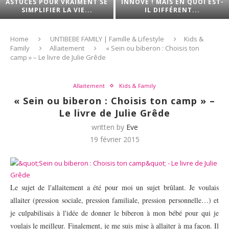
ASTUCES POUR VRAIMENT SE
INNOVE ! MAIS EN QUOI EST-
SIMPLIFIER LA VIE...
IL DIFFÉRENT...
Home
UNTIBEBE FAMILY | Famille & Lifestyle
Kids &
Family
Allaitement
« Sein ou biberon : Choisis ton
camp » – Le livre de Julie Grêde
Allaitement
Kids & Family
« Sein ou biberon : Choisis ton camp » –
Le livre de Julie Grêde
written by
Eve
19 février 2015
Le sujet de l'allaitement a été pour moi un sujet brûlant. Je voulais
allaiter (pression sociale, pression familiale, pression personnelle…) et
je culpabilisais à l'idée de donner le biberon à mon bébé pour qui je
voulais le meilleur
. Finalement, je me suis mise à allaiter à ma façon. Il