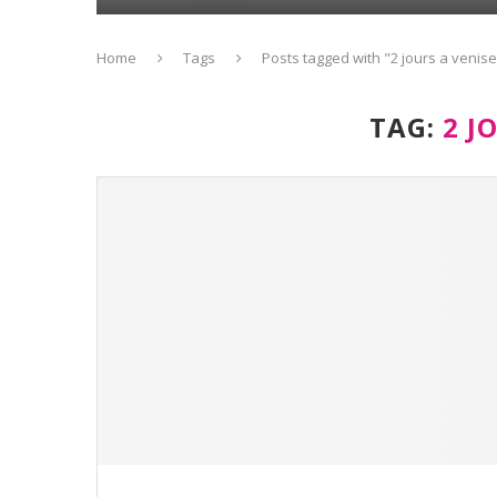
Home
Tags
Posts tagged with "2 jours a venise
TAG:
2 J