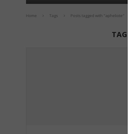
Home
Tags
Posts tagged with "apheliote"
TAG: