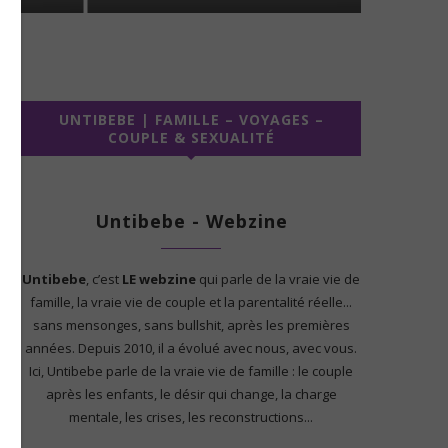
UNTIBEBE | FAMILLE – VOYAGES –
COUPLE & SEXUALITÉ
Untibebe - Webzine
Untibebe
, c’est
LE webzine
qui parle de la vraie vie de
famille, la vraie vie de couple et la parentalité réelle...
sans mensonges, sans bullshit, après les premières
années. Depuis 2010, il a évolué avec nous, avec vous.
Ici, Untibebe parle de la vraie vie de famille : le couple
après les enfants, le désir qui change, la charge
mentale, les crises, les reconstructions...