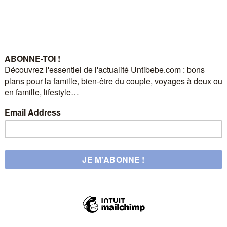
APHELIOTE
Kids & Family
UNTIBEBE FAMILY | Famille & Lifestyle
A la chasse aux marrons
by
Eve
2 octobre 2017
C’était un samedi matin et j’avais décidé d’aller faire
un tour au Jardin des Tuileries…
Read more