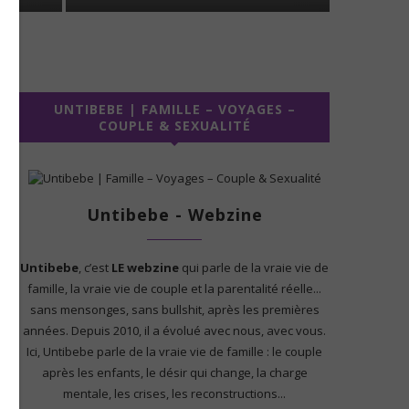
UNTIBEBE | FAMILLE – VOYAGES –
COUPLE & SEXUALITÉ
Untibebe - Webzine
Untibebe
, c’est
LE webzine
qui parle de la vraie vie de
famille, la vraie vie de couple et la parentalité réelle...
sans mensonges, sans bullshit, après les premières
années. Depuis 2010, il a évolué avec nous, avec vous.
Ici, Untibebe parle de la vraie vie de famille : le couple
après les enfants, le désir qui change, la charge
mentale, les crises, les reconstructions...