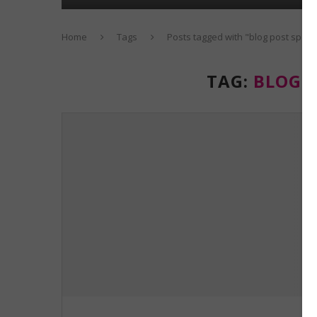
Home
Tags
Posts tagged with "blog post spon
TAG:
BLOG 