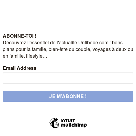
sorisé"
POST SPONSORISÉ
Humeurs
UNTIBEBE FAMILY | Famille & Lifestyle
« Vous ne faites plus que des
placements de marques »
by
Eve
10 octobre 2016
« J’ai l’impression que vous ne faites plus que des
placement de marques »… Et pan !…
Read more